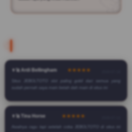
ULASAN TERBARU KOMUNITAS
JEBOLTOTO
Ardi Bellingham
★★★★★
2026-07-18
Situs JEBOLTOTO slot paling gokil dari semua yang
sudah pernah saya main betah dah main di situs ini
Tina Horse
★★★★★
2026-07-12
Awalnya ragu tapi setelah coba JEBOLTOTO di situs ini