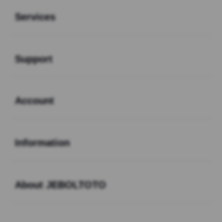
Buka
Services
Buka
Support
Buka
Account
Buka
Information
Buka
About JEBOLTOTO