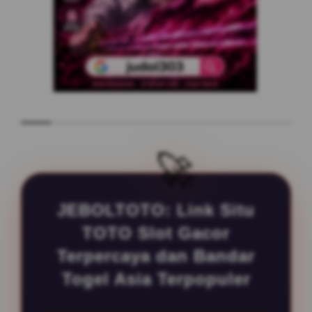
JEBOLTOTO: Link Situ
TOTO Slot Gacor
Terpercaya dan Bandar
Togel Asia Terpopuler