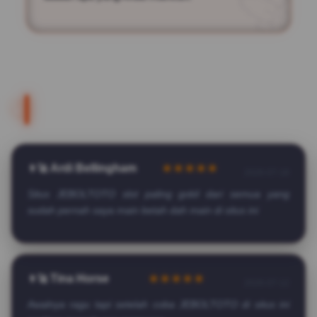
ULASAN TERBARU KOMUNITAS
JEBOLTOTO
Ardi Bellingham
★★★★★
2026-07-18
Situs JEBOLTOTO slot paling gokil dari semua yang
sudah pernah saya main betah dah main di situs ini
Tina Horse
★★★★★
2026-07-12
Awalnya ragu tapi setelah coba JEBOLTOTO di situs ini