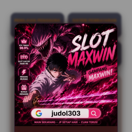
PENILAIAN PENGGUNA
SISTEM PEMBAYARAN
120.123.003
5 Metode
LAYANAN SUPPORT
SISTEM
24/7
Pragmatic Play
JEBOLTOTO
adalah bandar togel Asia terpopuler
dan link situs TOTO slot gacor terpercaya. Kami
menyediakan pasaran togel resmi terlengkap,
game slot online gampang menang, serta
transaksi aman dengan layanan online 24 jam
nonstop setiap hari!