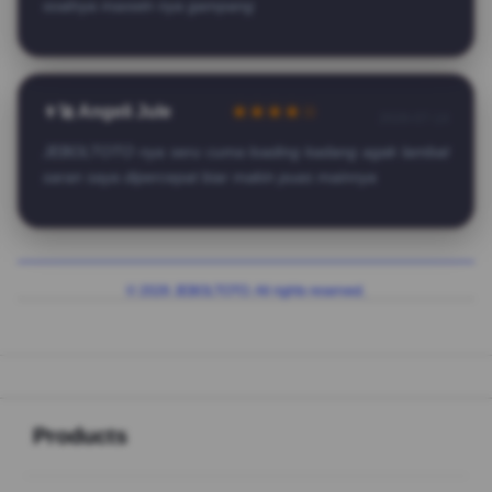
soalnya maxwin nya gampang
Angeli Jule
★★★★☆
2026-07-14
JEBOLTOTO nya seru cuma loading kadang agak lambat
saran saya dipercepat biar makin puas mainnya
© 2026 JEBOLTOTO. All rights reserved.
Buka
Footer Navigation
Products