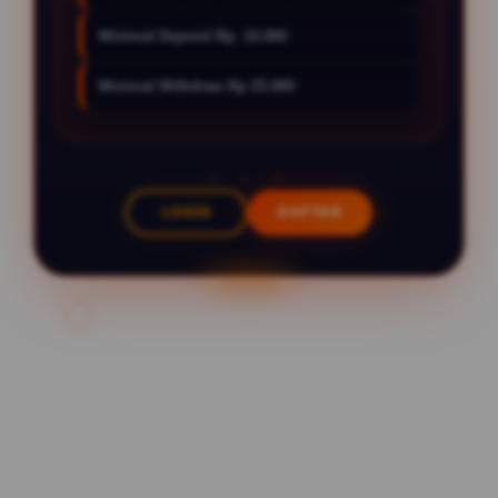
Minimal Deposit Rp. 10.000
Minimal Withdraw Rp 25.000
LOGIN
DAFTAR
Layer Popup Close
JEBOLTOTO: Link Situ
TOTO Slot Gacor Terpercaya
dan Bandar Togel Asia
Terpopuler