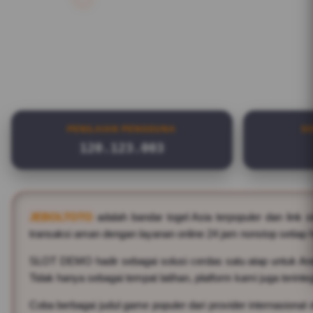
Layer Popup Close
JEBOLTOTO: Link Situ T
PENILAIAN PENGGUNA
S
120.123.003
JEBOLTOTO
adalah bandar togel Asia terpopuler dan link
transaksi aman dengan layanan online 24 jam nonstop setiap h
SLOT DEMO hadir sebagai solusi cerdas satu atap untuk Anda!
Tidak hanya sebagai tempat latihan, platform kami juga teri
Coba berbagai judul game populer dari provider internasional 