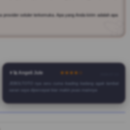
sa provider seluler terkemuka. Apa yang Anda kirim adalah apa
Angeli Jule
★★★★☆
2026-07-14
JEBOLTOTO nya seru cuma loading kadang agak lambat
saran saya dipercepat biar makin puas mainnya