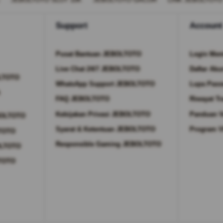
Support
Account
Pusat Bantuan JEBOLTOTO
Login Me
Live Chat 24/7 JEBOLTOTO
Daftar Ak
OLTOTO
WhatsApp Support JEBOLTOTO
Lupa Pas
k
FAQ JEBOLTOTO
Riwayat T
Kebijakan Privasi JEBOLTOTO
Panduan V
BOLTOTO
Syarat & Ketentuan JEBOLTOTO
Program 
LTOTO
Responsible Gaming JEBOLTOTO
OLTOTO
LTOTO