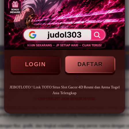
OTO Slot Gacor Terpercay
Terpopuler
ISTEM PEMBAYARAN
LAYANAN SUPPOR
5 Metode
24/7
LOGIN
DAFTAR
JEBOTLOTO ! Link TOTO Situs Slot Gacor 4D Resmi dan Arena Togel
 situs TOTO slot gacor terpercaya. Kami menyediakan pasaran toge
Asia Telengkap
ari!
© COPYRIGHT 2026 HOKIEMAS88
 Kami menyediakan akses gratis ke ribuan simulator mesin slot onl
ntegrasi dengan gerbang taruhan resmi yang menawarkan kemudahan tr
dengan fitur, grafik, dan tingkat volatilitas yang persis sama denga