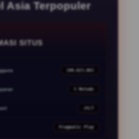
l Asia Terpopuler
MASI SITUS
ngguna
100.023.003
ayaran
5 Metode
ort
24/7
Pragmatic Play