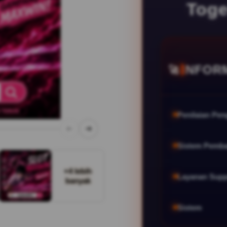
Toge
INFOR
Penilaian Pe
Sebelumnya
Berikutnya
Sistem Pemb
+4 lebih
Layanan Supp
banyak
Sistem