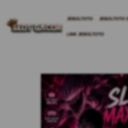
Skip
to
content
JEBOLTOTO
JEBOLTOTO 
LINK JEBOLTOTO
Buka Info Lebih Lanjut