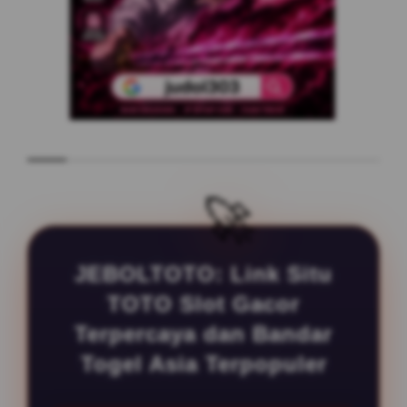
JEBOLTOTO: Link Situ
TOTO Slot Gacor
Terpercaya dan Bandar
Togel Asia Terpopuler