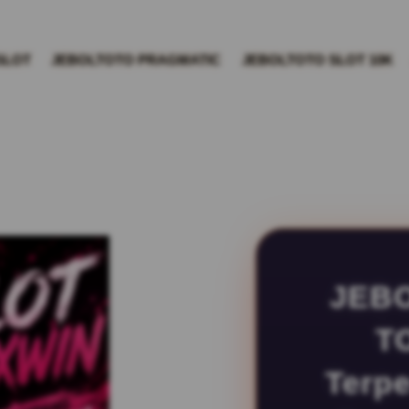
SLOT
JEBOLTOTO PRAGMATIC
JEBOLTOTO SLOT 10K
JEBO
T
Terp