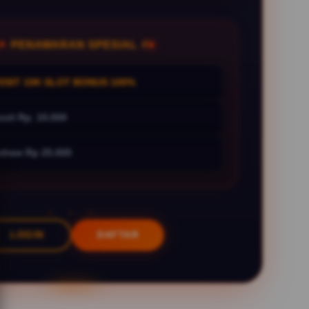
PENAWARAN SPESIAL
SIT 10K SLOT BONUS 100%
sit Rp. 10.000
hdraw Rp 25.000
LOGIN
DAFTAR