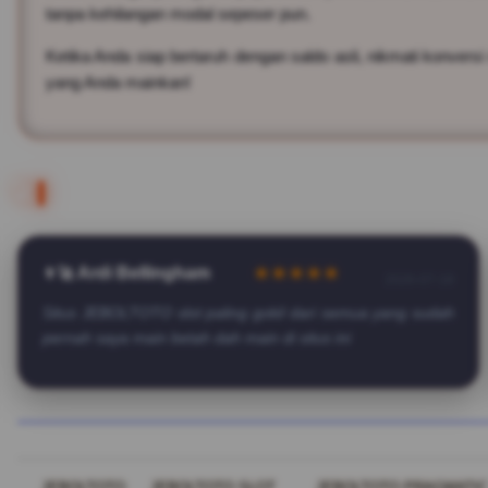
tanpa kehilangan modal sepeser pun.
Ketika Anda siap bertaruh dengan saldo asli, nikmati konvers
yang Anda mainkan!
ULASAN TERBARU KOMUNITAS 
Ardi Bellingham
★★★★★
2026-07-18
Situs JEBOLTOTO slot paling gokil dari semua yang sudah
pernah saya main betah dah main di situs ini
JEBOLTOTO
JEBOLTOTO SLOT
JEBOLTOTO PRAGMATI