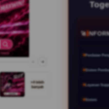
Toge
INFOR
Penilaian Pe
Sebelumnya
Berikutnya
Sistem Pemb
+4 lebih
Layanan Supp
banyak
Sistem