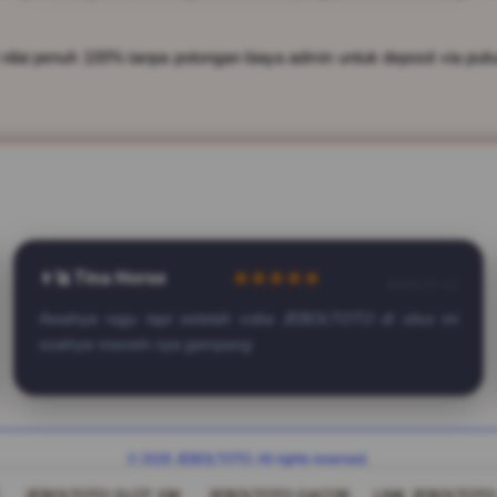
i nilai penuh 100% tanpa potongan biaya admin untuk deposit via pul
JEBOLTOTO
Tina Horse
★★★★★
2026-07-12
Awalnya ragu tapi setelah coba JEBOLTOTO di situs ini
soalnya maxwin nya gampang
© 2026 JEBOLTOTO. All rights reserved.
C
JEBOLTOTO SLOT 10K
JEBOLTOTO GACOR
LINK JEBOLTOTO