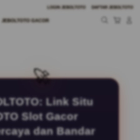
LOGIN JEBOLTOTO
DAFTAR JEBOLTOTO
Cari
Troli
Login/Sign-Up
JEBOLTOTO GACOR
Cari
LTOTO: Link Situ
OTO Slot Gacor
ercaya dan Bandar