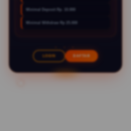
Minimal Deposit Rp. 10.000
Minimal Withdraw Rp 25.000
LOGIN
DAFTAR
Layer Popup Close
JEBOLTOTO: Link Situ
TOTO Slot Gacor Terpercaya
dan Bandar Togel Asia
Terpopuler