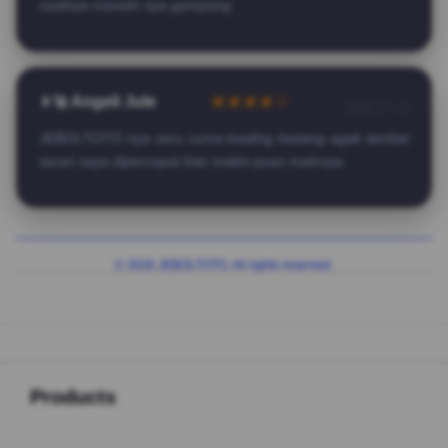
soalnya maxwin nya gampang
Angeli Jule
★★★★☆
2026-07-14
JEBOLTOTO nya seru cuma loading kadang agak lambat
saran saya dipercepat biar makin puas mainnya
© 2026 JEBOLTOTO. All rights reserved.
Buka
Footer Navigation
Products