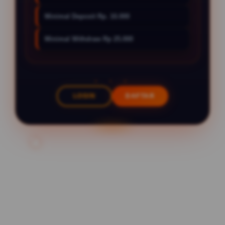
Minimal Deposit Rp. 10.000
Minimal Withdraw Rp 25.000
LOGIN
DAFTAR
Layer Popup Close
JEBOLTOTO: Link Situ
TOTO Slot Gacor Terpercaya
dan Bandar Togel Asia
Terpopuler