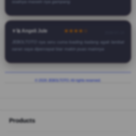
soalnya maxwin nya gampang
Angeli Jule
★★★★☆
2026-07-14
JEBOLTOTO nya seru cuma loading kadang agak lambat
saran saya dipercepat biar makin puas mainnya
© 2026 JEBOLTOTO. All rights reserved.
Buka
Footer Navigation
Products