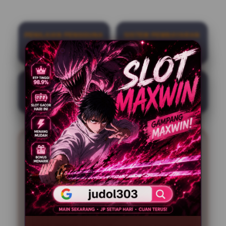
PENILAIAN PENGGUNA
SISTEM PEMBAYARAN
120.123.003
5 Metode
LAYANAN SUPPORT
SISTEM
24/7
Pragmatic Play
JEBOLTOTO
adalah bandar togel Asia terpopuler
dan link situs TOTO slot gacor terpercaya. Kami
menyediakan pasaran togel resmi terlengkap,
game slot online gampang menang, serta
transaksi aman dengan layanan online 24 jam
nonstop setiap hari!