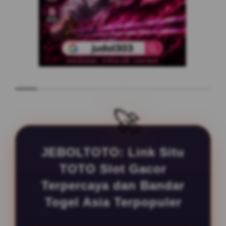
JEBOLTOTO: Link Situ
TOTO Slot Gacor
Terpercaya dan Bandar
Togel Asia Terpopuler