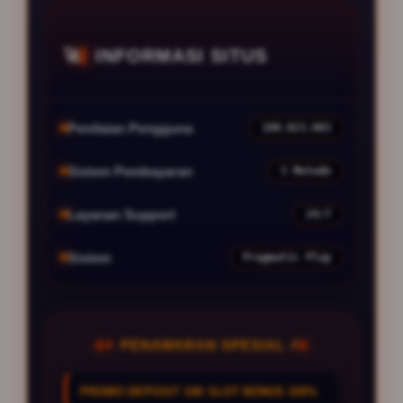
INFORMASI SITUS
Penilaian Pengguna
100.023.003
Sistem Pembayaran
5 Metode
Layanan Support
24/7
Sistem
Pragmatic Play
PENAWARAN SPESIAL
PROMO DEPOSIT 10K SLOT BONUS 100%