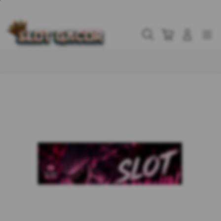
Skip
to
content
Cari
Troli
Login
Navigation
Buka Info Lebih Lanjut