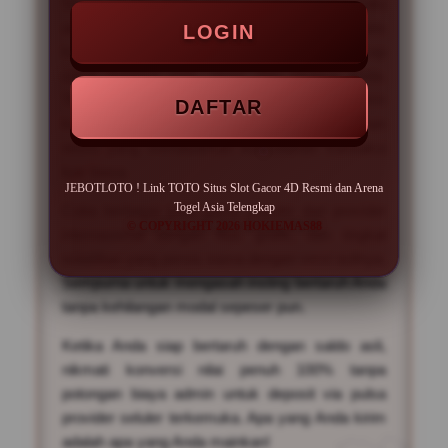
SLOT DEMO hadir sebagai solusi cerdas satu
atap untuk Anda! Kami menyediakan akses gratis
LOGIN
ke ribuan simulator mesin slot online terlengkap
untuk menguji pola, ritme, dan strategi Anda.
Tidak hanya sebagai tempat latihan, platform
DAFTAR
kami juga terintegrasi dengan gerbang taruhan
resmi yang menawarkan kemudahan transaksi
luar biasa.
JEBOTLOTO ! Link TOTO Situs Slot Gacor 4D Resmi dan Arena
Togel Asia Telengkap
Coba berbagai judul game populer dari provider
© COPYRIGHT 2026 HOKIEMAS88
internasional dengan fitur, grafik, dan tingkat
volatilitas yang persis sama dengan versi aslinya.
Sempurna untuk mengasah insting bertaruh Anda
tanpa kehilangan modal sepeser pun.
Ketika Anda siap bertaruh dengan saldo asli,
nikmati konversi nilai penuh 100% tanpa
potongan biaya admin untuk deposit via pulsa
provider seluler terkemuka. Apa yang Anda kirim
adalah apa yang Anda mainkan!