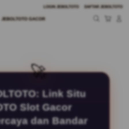
LOGIN JEBOLTOTO
DAFTAR JEBOLTOTO
Cari
Troli
Login/Sign-Up
JEBOLTOTO GACOR
Cari
LTOTO: Link Situ
OTO Slot Gacor
ercaya dan Bandar