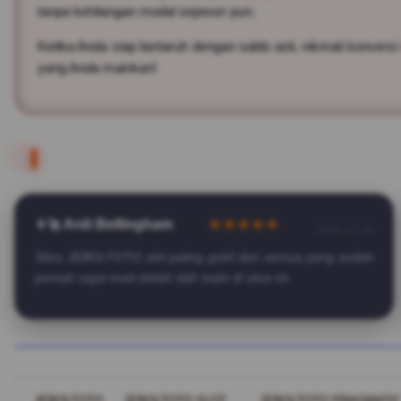
tanpa kehilangan modal sepeser pun.
Ketika Anda siap bertaruh dengan saldo asli, nikmati konvers
yang Anda mainkan!
ULASAN TERBARU KOMUNITAS 
Ardi Bellingham
★★★★★
2026-07-18
Situs JEBOLTOTO slot paling gokil dari semua yang sudah
pernah saya main betah dah main di situs ini
JEBOLTOTO
JEBOLTOTO SLOT
JEBOLTOTO PRAGMATI