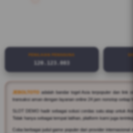
Layer Popup Close
JEBOLTOTO: Link Situ T
PENILAIAN PENGGUNA
S
120.123.003
JEBOLTOTO
adalah bandar togel Asia terpopuler dan link
transaksi aman dengan layanan online 24 jam nonstop setiap h
SLOT DEMO hadir sebagai solusi cerdas satu atap untuk Anda!
Tidak hanya sebagai tempat latihan, platform kami juga teri
Coba berbagai judul game populer dari provider internasional 