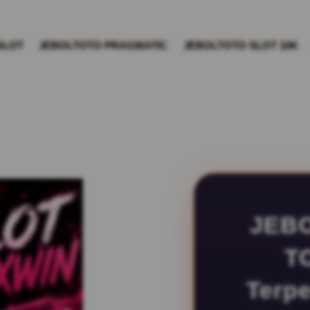
SLOT
JEBOLTOTO PRAGMATIC
JEBOLTOTO SLOT 10K
JEBO
T
Terp