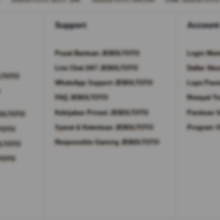
Support
Account
Pusat Bantuan JEBOLTOTO
Login Me
Live Chat 24/7 JEBOLTOTO
Daftar Ak
OLTOTO
WhatsApp Support JEBOLTOTO
Lupa Pas
k
FAQ JEBOLTOTO
Riwayat T
Kebijakan Privasi JEBOLTOTO
Panduan V
BOLTOTO
Syarat & Ketentuan JEBOLTOTO
Program 
LTOTO
Responsible Gaming JEBOLTOTO
OLTOTO
LTOTO