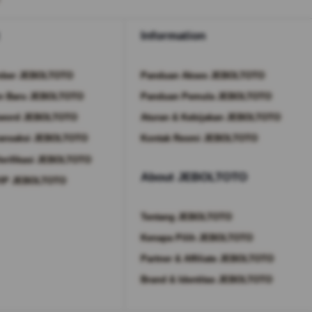
Information
mber JEBOLTOTO
Panduan Akses JEBOLTOTO
un Baru JEBOLTOTO
Panduan Pemula JEBOLTOTO
sword JEBOLTOTO
Aturan & Kebijakan JEBOLTOTO
ransaksi JEBOLTOTO
Kontak Resmi JEBOLTOTO
erifikasi JEBOLTOTO
About JEBOLTOTO
VIP JEBOLTOTO
Tentang JEBOLTOTO
Kenapa Pilih JEBOLTOTO
Partner & Affiliate JEBOLTOTO
Brand & Identitas JEBOLTOTO