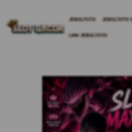
Skip
to
content
JEBOLTOTO
JEBOLTOTO 
LINK JEBOLTOTO
Buka Info Lebih Lanjut