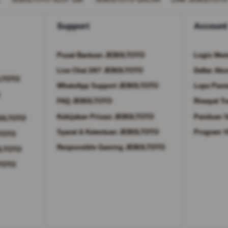
Support
Account
Pusat Bantuan JEBOLTOTO
Login Me
Live Chat 24/7 JEBOLTOTO
Daftar Ak
OLTOTO
WhatsApp Support JEBOLTOTO
Lupa Pas
k
FAQ JEBOLTOTO
Riwayat T
Kebijakan Privasi JEBOLTOTO
Panduan V
BOLTOTO
Syarat & Ketentuan JEBOLTOTO
Program 
LTOTO
Responsible Gaming JEBOLTOTO
OLTOTO
LTOTO