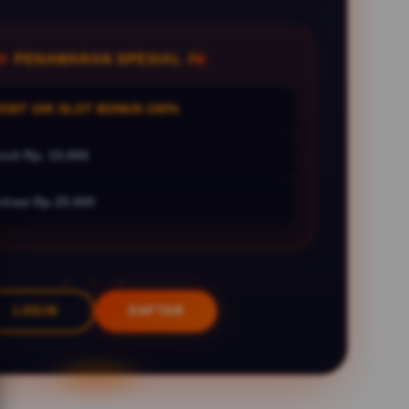
PENAWARAN SPESIAL
SIT 10K SLOT BONUS 100%
sit Rp. 10.000
hdraw Rp 25.000
LOGIN
DAFTAR