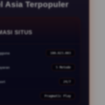
l Asia Terpopuler
MASI SITUS
ngguna
100.023.003
ayaran
5 Metode
ort
24/7
Pragmatic Play