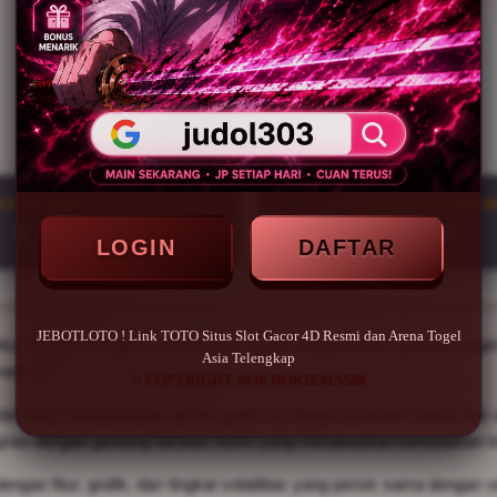
OTO Slot Gacor Terpercay
Terpopuler
ISTEM PEMBAYARAN
LAYANAN SUPPOR
5 Metode
24/7
LOGIN
DAFTAR
JEBOTLOTO ! Link TOTO Situs Slot Gacor 4D Resmi dan Arena Togel
 situs TOTO slot gacor terpercaya. Kami menyediakan pasaran toge
Asia Telengkap
ari!
© COPYRIGHT 2026 HOKIEMAS88
 Kami menyediakan akses gratis ke ribuan simulator mesin slot onl
ntegrasi dengan gerbang taruhan resmi yang menawarkan kemudahan tr
dengan fitur, grafik, dan tingkat volatilitas yang persis sama denga