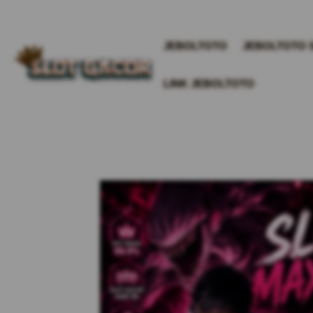
Skip
to
content
JEBOLTOTO
JEBOLTOTO 
LINK JEBOLTOTO
Buka Info Lebih Lanjut