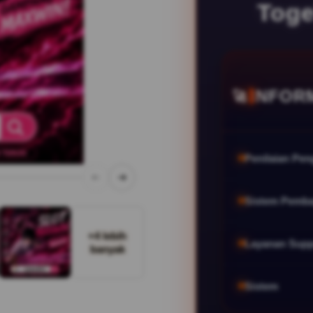
Toge
INFOR
Penilaian Pe
Sebelumnya
Berikutnya
Sistem Pemb
+4 lebih
Layanan Supp
banyak
Sistem