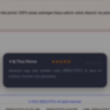
i nilai penuh 100% tanpa potongan biaya admin untuk deposit via pul
JEBOLTOTO
Tina Horse
★★★★★
2026-07-12
Awalnya ragu tapi setelah coba JEBOLTOTO di situs ini
soalnya maxwin nya gampang
© 2026 JEBOLTOTO. All rights reserved.
C
JEBOLTOTO SLOT 10K
JEBOLTOTO GACOR
LINK JEBOLTOTO