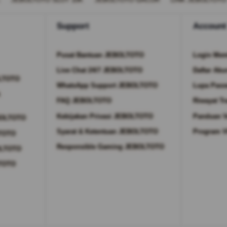
Support
Account
Pusat Bantuan JEBOLTOTO
Login Me
Live Chat 24/7 JEBOLTOTO
Daftar Ak
OLTOTO
WhatsApp Support JEBOLTOTO
Lupa Pas
k
FAQ JEBOLTOTO
Riwayat T
Kebijakan Privasi JEBOLTOTO
Panduan V
BOLTOTO
Syarat & Ketentuan JEBOLTOTO
Program 
LTOTO
Responsible Gaming JEBOLTOTO
OLTOTO
LTOTO