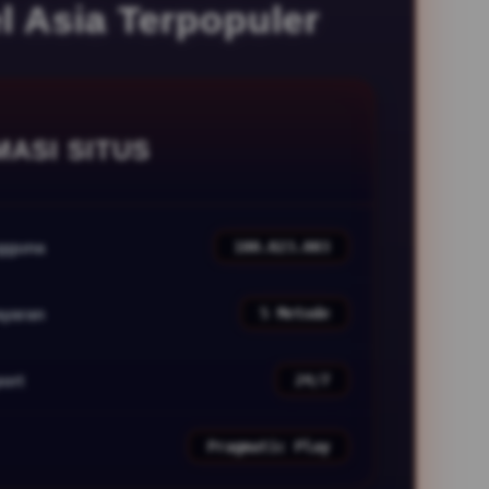
l Asia Terpopuler
MASI SITUS
ngguna
100.023.003
ayaran
5 Metode
ort
24/7
Pragmatic Play