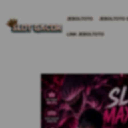
Skip
to
content
JEBOLTOTO
JEBOLTOTO 
LINK JEBOLTOTO
Buka Info Lebih Lanjut