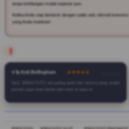
tanpa kehilangan modal sepeser pun.
Ketika Anda siap bertaruh dengan saldo asli, nikmati konvers
yang Anda mainkan!
ULASAN TERBARU KOMUNITAS 
Ardi Bellingham
★★★★★
2026-07-18
Situs JEBOLTOTO slot paling gokil dari semua yang sudah
pernah saya main betah dah main di situs ini
JEBOLTOTO
JEBOLTOTO SLOT
JEBOLTOTO PRAGMATI