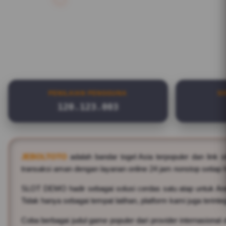
Layer Popup Close
JEBOLTOTO: Link Situ T
PENILAIAN PENGGUNA
S
120.123.003
JEBOLTOTO
adalah bandar togel Asia terpopuler dan link
transaksi aman dengan layanan online 24 jam nonstop setiap h
SLOT DEMO hadir sebagai solusi cerdas satu atap untuk Anda!
Tidak hanya sebagai tempat latihan, platform kami juga teri
Coba berbagai judul game populer dari provider internasional 