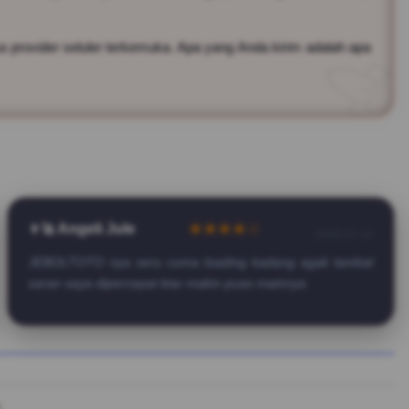
sa provider seluler terkemuka. Apa yang Anda kirim adalah apa
Angeli Jule
★★★★☆
2026-07-14
JEBOLTOTO nya seru cuma loading kadang agak lambat
saran saya dipercepat biar makin puas mainnya