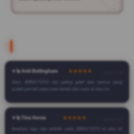
ULASAN TERBARU KOMUNITAS
JEBOLTOTO
Ardi Bellingham
★★★★★
2026-07-18
Situs JEBOLTOTO slot paling gokil dari semua yang
sudah pernah saya main betah dah main di situs ini
Tina Horse
★★★★★
2026-07-12
Awalnya ragu tapi setelah coba JEBOLTOTO di situs ini