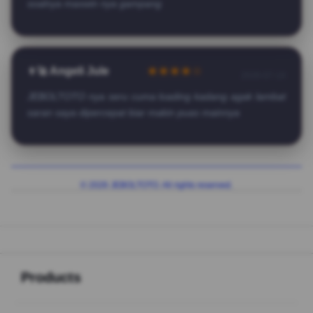
soalnya maxwin nya gampang
Angeli Jule
★★★★☆
2026-07-14
JEBOLTOTO nya seru cuma loading kadang agak lambat
saran saya dipercepat biar makin puas mainnya
© 2026 JEBOLTOTO. All rights reserved.
Buka
Footer Navigation
Products