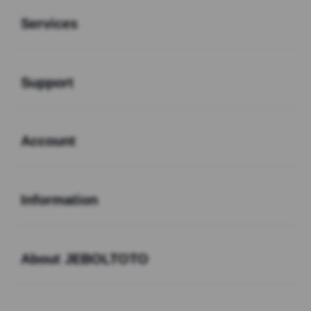
Buka
Services
Buka
Support
Buka
Account
Buka
Information
Buka
About JEBOLTOTO