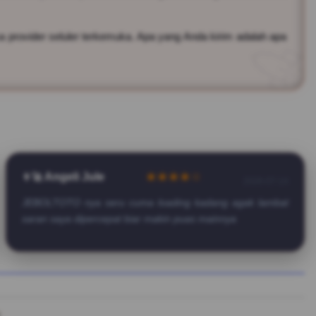
sa provider seluler terkemuka. Apa yang Anda kirim adalah apa
Angeli Jule
★★★★☆
2026-07-14
JEBOLTOTO nya seru cuma loading kadang agak lambat
saran saya dipercepat biar makin puas mainnya