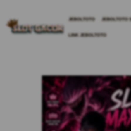
Skip
to
content
JEBOLTOTO
JEBOLTOTO 
LINK JEBOLTOTO
Buka Info Lebih Lanjut