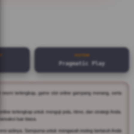
a dan Bandar Togel Asia
T
SISTEM
Pragmatic Play
l resmi terlengkap, game slot online gampang menang, serta
ine terlengkap untuk menguji pola, ritme, dan strategi Anda.
ansaksi luar biasa.
n versi aslinya. Sempurna untuk mengasah insting bertaruh Anda