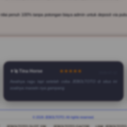
i nilai penuh 100% tanpa potongan biaya admin untuk deposit via pul
JEBOLTOTO
Tina Horse
★★★★★
2026-07-12
Awalnya ragu tapi setelah coba JEBOLTOTO di situs ini
soalnya maxwin nya gampang
© 2026 JEBOLTOTO. All rights reserved.
C
JEBOLTOTO SLOT 10K
JEBOLTOTO GACOR
LINK JEBOLTOTO