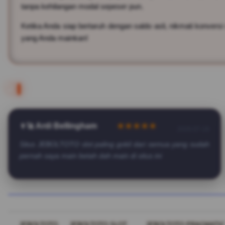
tanpa kehilangan modal sepeser pun.
Ketika Anda siap bertaruh dengan saldo asli, nikmati konvers
yang Anda mainkan!
ULASAN TERBARU KOMUNITAS 
Ardi Bellingham
★★★★★
2026-07-18
Situs JEBOLTOTO slot paling gokil dari semua yang sudah
pernah saya main betah dah main di situs ini
JEBOLTOTO
JEBOLTOTO SLOT
JEBOLTOTO PRAGMATI