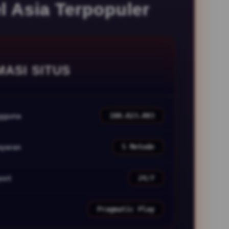
l Asia Terpopuler
MASI SITUS
ngguna
100.023.003
ayaran
5 Metode
ort
24/7
Pragmatic Play