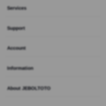
Buka
Services
Buka
Support
Buka
Account
Buka
Information
Buka
About JEBOLTOTO