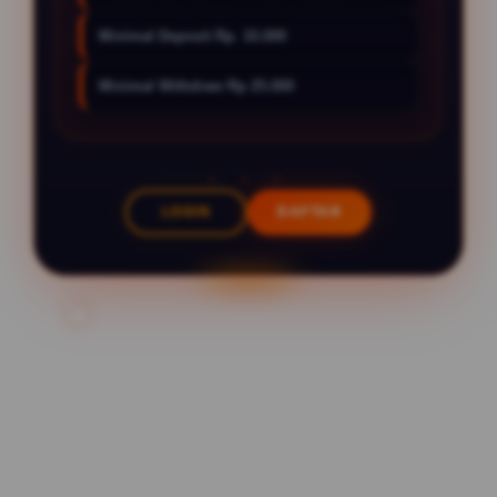
Minimal Deposit Rp. 10.000
Minimal Withdraw Rp 25.000
LOGIN
DAFTAR
Layer Popup Close
JEBOLTOTO: Link Situ
TOTO Slot Gacor Terpercaya
dan Bandar Togel Asia
Terpopuler