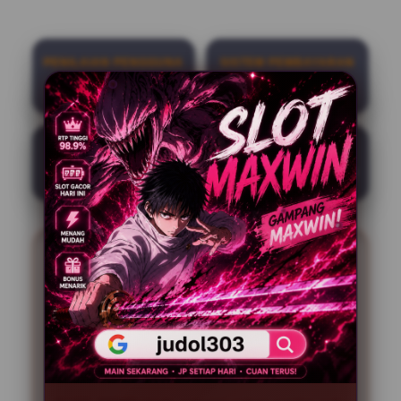
PENILAIAN PENGGUNA
SISTEM PEMBAYARAN
120.123.003
5 Metode
LAYANAN SUPPORT
SISTEM
24/7
Pragmatic Play
JEBOLTOTO
adalah bandar togel Asia terpopuler
dan link situs TOTO slot gacor terpercaya. Kami
menyediakan pasaran togel resmi terlengkap,
game slot online gampang menang, serta
transaksi aman dengan layanan online 24 jam
nonstop setiap hari!