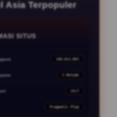
l Asia Terpopuler
MASI SITUS
ngguna
100.023.003
ayaran
5 Metode
ort
24/7
Pragmatic Play