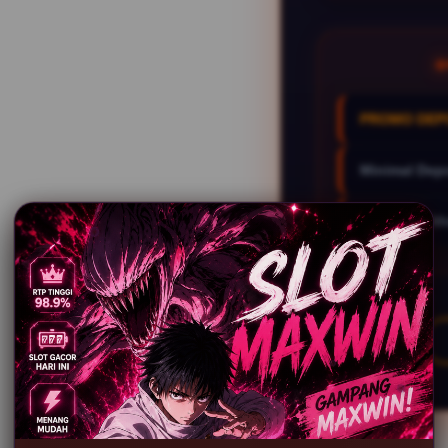
PROMO DEPO
Minimal Depo
Minimal Wit