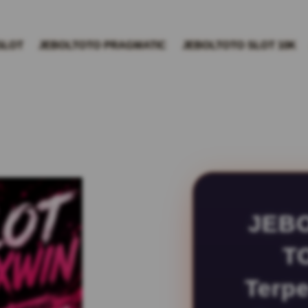
SLOT
JEBOLTOTO PRAGMATIC
JEBOLTOTO SLOT 10K
JEBO
T
Terp