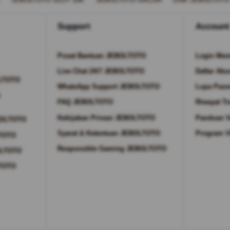
Support
Account
Pusat Bantuan JEBOLTOTO
Login Me
Live Chat 24/7 JEBOLTOTO
Daftar Ak
OLTOTO
WhatsApp Support JEBOLTOTO
Lupa Pas
k
FAQ JEBOLTOTO
Riwayat T
Kebijakan Privasi JEBOLTOTO
Panduan V
BOLTOTO
Syarat & Ketentuan JEBOLTOTO
Program 
LTOTO
Responsible Gaming JEBOLTOTO
OLTOTO
LTOTO