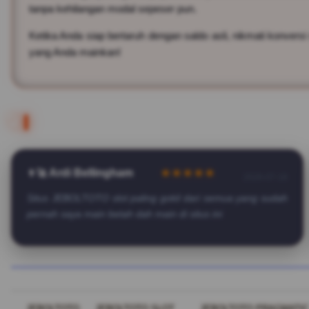
tanpa kehilangan modal sepeser pun.
Ketika Anda siap bertaruh dengan saldo asli, nikmati konvers
yang Anda mainkan!
ULASAN TERBARU KOMUNITAS 
Ardi Bellingham
★★★★★
2026-07-18
Situs JEBOLTOTO slot paling gokil dari semua yang sudah
pernah saya main betah dah main di situs ini
JEBOLTOTO
JEBOLTOTO SLOT
JEBOLTOTO PRAGMATI