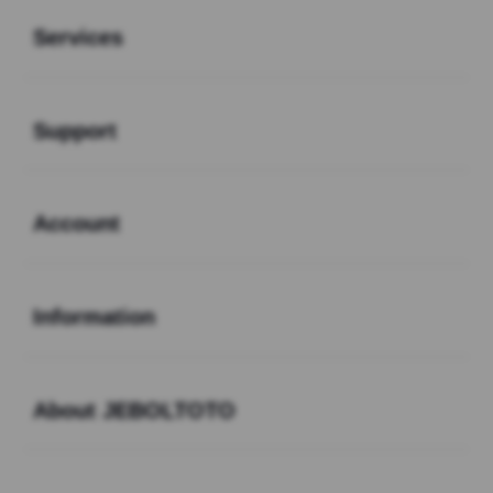
Buka
Services
Buka
Support
Buka
Account
Buka
Information
Buka
About JEBOLTOTO