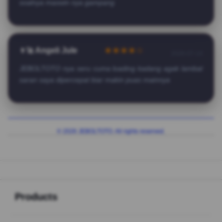
soalnya maxwin nya gampang
Angeli Jule
★★★★☆
2026-07-14
JEBOLTOTO nya seru cuma loading kadang agak lambat
saran saya dipercepat biar makin puas mainnya
© 2026 JEBOLTOTO. All rights reserved.
Buka
Footer Navigation
Products