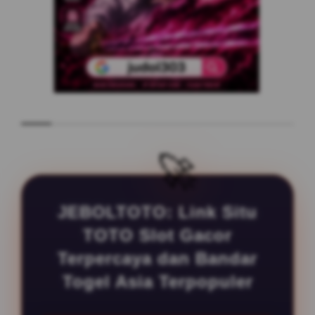
JEBOLTOTO: Link Situ
TOTO Slot Gacor
Terpercaya dan Bandar
Togel Asia Terpopuler