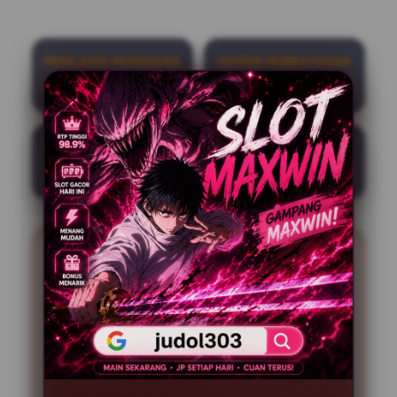
PENILAIAN PENGGUNA
SISTEM PEMBAYARAN
120.123.003
5 Metode
LAYANAN SUPPORT
SISTEM
24/7
Pragmatic Play
JEBOLTOTO
adalah bandar togel Asia terpopuler
dan link situs TOTO slot gacor terpercaya. Kami
menyediakan pasaran togel resmi terlengkap,
game slot online gampang menang, serta
transaksi aman dengan layanan online 24 jam
nonstop setiap hari!