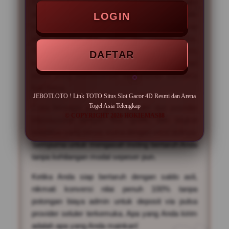
SLOT DEMO hadir sebagai solusi cerdas satu
atap untuk Anda! Kami menyediakan akses gratis
LOGIN
ke ribuan simulator mesin slot online terlengkap
untuk menguji pola, ritme, dan strategi Anda.
Tidak hanya sebagai tempat latihan, platform
DAFTAR
kami juga terintegrasi dengan gerbang taruhan
resmi yang menawarkan kemudahan transaksi
luar biasa.
JEBOTLOTO ! Link TOTO Situs Slot Gacor 4D Resmi dan Arena
Togel Asia Telengkap
Coba berbagai judul game populer dari provider
© COPYRIGHT 2026 HOKIEMAS88
internasional dengan fitur, grafik, dan tingkat
volatilitas yang persis sama dengan versi aslinya.
Sempurna untuk mengasah insting bertaruh Anda
tanpa kehilangan modal sepeser pun.
Ketika Anda siap bertaruh dengan saldo asli,
nikmati konversi nilai penuh 100% tanpa
potongan biaya admin untuk deposit via pulsa
provider seluler terkemuka. Apa yang Anda kirim
adalah apa yang Anda mainkan!