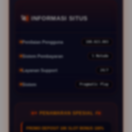
INFORMASI SITUS
Penilaian Pengguna
100.023.003
Sistem Pembayaran
5 Metode
Layanan Support
24/7
Sistem
Pragmatic Play
PENAWARAN SPESIAL
PROMO DEPOSIT 10K SLOT BONUS 100%