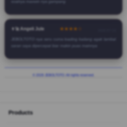
soalnya maxwin nya gampang
Angeli Jule
★★★★☆
2026-07-14
JEBOLTOTO nya seru cuma loading kadang agak lambat
saran saya dipercepat biar makin puas mainnya
© 2026 JEBOLTOTO. All rights reserved.
Buka
Footer Navigation
Products