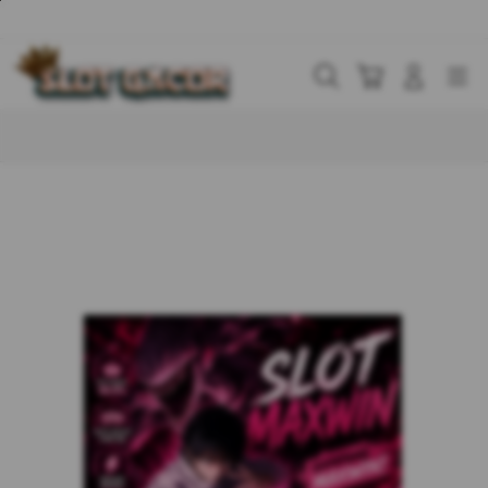
Skip
to
content
Cari
Troli
Login
Navigation
Buka Info Lebih Lanjut