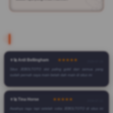
ULASAN TERBARU KOMUNITAS
JEBOLTOTO
Ardi Bellingham
★★★★★
2026-07-18
Situs JEBOLTOTO slot paling gokil dari semua yang
sudah pernah saya main betah dah main di situs ini
Tina Horse
★★★★★
2026-07-12
Awalnya ragu tapi setelah coba JEBOLTOTO di situs ini