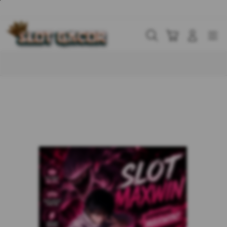
Skip
to
content
Cari
Troli
Login
Navigation
Buka Info Lebih Lanjut