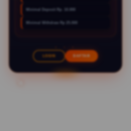
Minimal Deposit Rp. 10.000
Minimal Withdraw Rp 25.000
LOGIN
DAFTAR
Layer Popup Close
JEBOLTOTO: Link Situ
TOTO Slot Gacor Terpercaya
dan Bandar Togel Asia
Terpopuler