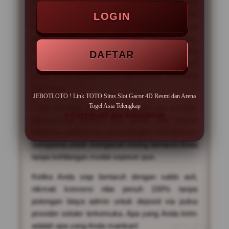
SLOT DEMO hadir sebagai solusi cerdas satu
atap untuk Anda! Kami menyediakan akses gratis
LOGIN
ke ribuan simulator mesin slot online terlengkap
untuk menguji pola, ritme, dan strategi Anda.
Tidak hanya sebagai tempat latihan, platform
DAFTAR
kami juga terintegrasi dengan gerbang taruhan
resmi yang menawarkan kemudahan transaksi
luar biasa.
JEBOTLOTO ! Link TOTO Situs Slot Gacor 4D Resmi dan Arena
Togel Asia Telengkap
Coba berbagai judul game populer dari provider
© COPYRIGHT 2026 HOKIEMAS88
internasional dengan fitur, grafik, dan tingkat
volatilitas yang persis sama dengan versi aslinya.
Sempurna untuk mengasah insting bertaruh Anda
tanpa kehilangan modal sepeser pun.
Ketika Anda siap bertaruh dengan saldo asli,
nikmati konversi nilai penuh 100% tanpa
potongan biaya admin untuk deposit via pulsa
provider seluler terkemuka. Apa yang Anda kirim
adalah apa yang Anda mainkan!