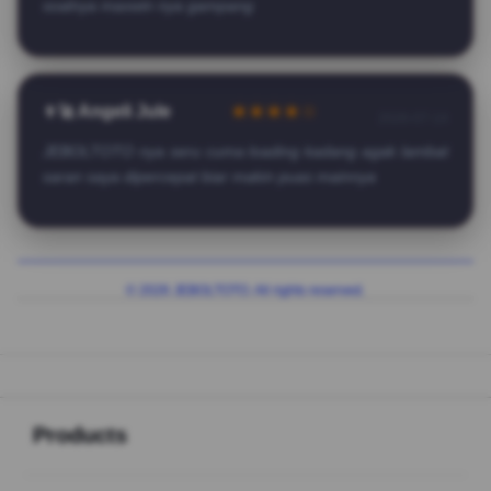
soalnya maxwin nya gampang
Angeli Jule
★★★★☆
2026-07-14
JEBOLTOTO nya seru cuma loading kadang agak lambat
saran saya dipercepat biar makin puas mainnya
© 2026 JEBOLTOTO. All rights reserved.
Buka
Footer Navigation
Products