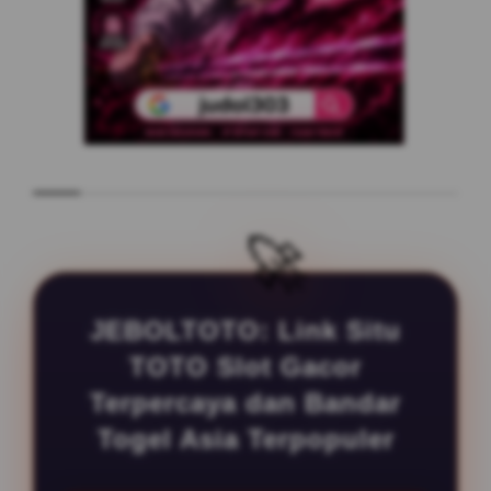
JEBOLTOTO: Link Situ
TOTO Slot Gacor
Terpercaya dan Bandar
Togel Asia Terpopuler