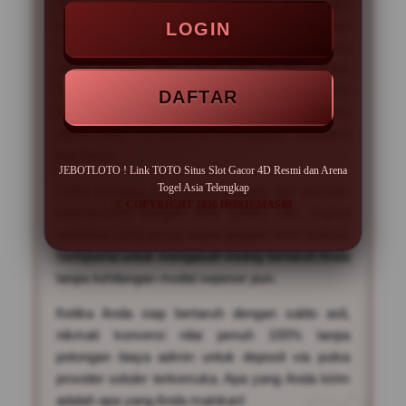
SLOT DEMO hadir sebagai solusi cerdas satu
atap untuk Anda! Kami menyediakan akses gratis
LOGIN
ke ribuan simulator mesin slot online terlengkap
untuk menguji pola, ritme, dan strategi Anda.
Tidak hanya sebagai tempat latihan, platform
DAFTAR
kami juga terintegrasi dengan gerbang taruhan
resmi yang menawarkan kemudahan transaksi
luar biasa.
JEBOTLOTO ! Link TOTO Situs Slot Gacor 4D Resmi dan Arena
Togel Asia Telengkap
Coba berbagai judul game populer dari provider
© COPYRIGHT 2026 HOKIEMAS88
internasional dengan fitur, grafik, dan tingkat
volatilitas yang persis sama dengan versi aslinya.
Sempurna untuk mengasah insting bertaruh Anda
tanpa kehilangan modal sepeser pun.
Ketika Anda siap bertaruh dengan saldo asli,
nikmati konversi nilai penuh 100% tanpa
potongan biaya admin untuk deposit via pulsa
provider seluler terkemuka. Apa yang Anda kirim
adalah apa yang Anda mainkan!