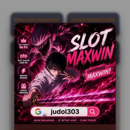
PENILAIAN PENGGUNA
SISTEM PEMBAYARAN
120.123.003
5 Metode
LAYANAN SUPPORT
SISTEM
24/7
Pragmatic Play
JEBOLTOTO
adalah bandar togel Asia terpopuler
dan link situs TOTO slot gacor terpercaya. Kami
menyediakan pasaran togel resmi terlengkap,
game slot online gampang menang, serta
transaksi aman dengan layanan online 24 jam
nonstop setiap hari!