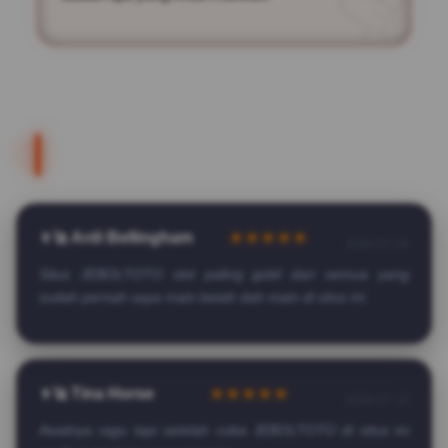
ULASAN TERBARU KOMUNITAS
JEBOLTOTO
Ardi Bellingham
★★★★★
2026-07-18
Situs JEBOLTOTO slot paling gokil dari semua yang
sudah pernah saya main betah dah main di situs ini
Tina Horse
★★★★★
2026-07-12
Awalnya ragu tapi setelah coba JEBOLTOTO di situs ini