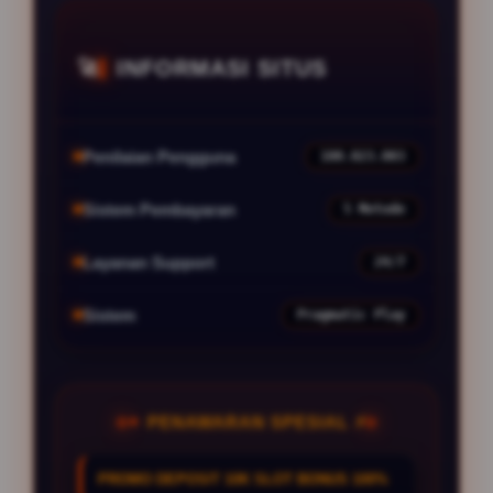
INFORMASI SITUS
Penilaian Pengguna
100.023.003
Sistem Pembayaran
5 Metode
Layanan Support
24/7
Sistem
Pragmatic Play
PENAWARAN SPESIAL
PROMO DEPOSIT 10K SLOT BONUS 100%