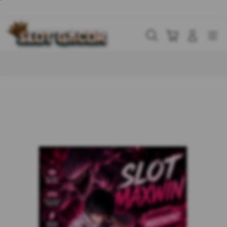
Skip
to
content
Cari
Troli
Login
Navigation
Buka Info Lebih Lanjut