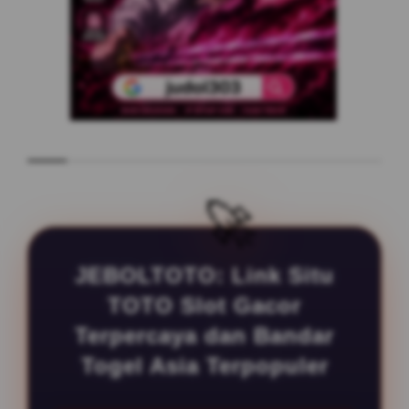
JEBOLTOTO: Link Situ
TOTO Slot Gacor
Terpercaya dan Bandar
Togel Asia Terpopuler