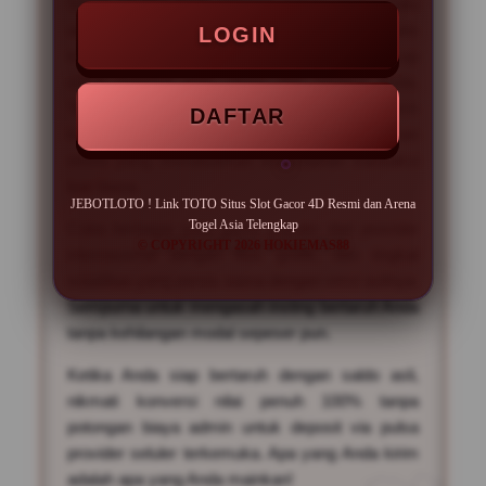
SLOT DEMO hadir sebagai solusi cerdas satu
atap untuk Anda! Kami menyediakan akses gratis
LOGIN
ke ribuan simulator mesin slot online terlengkap
untuk menguji pola, ritme, dan strategi Anda.
Tidak hanya sebagai tempat latihan, platform
DAFTAR
kami juga terintegrasi dengan gerbang taruhan
resmi yang menawarkan kemudahan transaksi
luar biasa.
JEBOTLOTO ! Link TOTO Situs Slot Gacor 4D Resmi dan Arena
Togel Asia Telengkap
Coba berbagai judul game populer dari provider
© COPYRIGHT 2026 HOKIEMAS88
internasional dengan fitur, grafik, dan tingkat
volatilitas yang persis sama dengan versi aslinya.
Sempurna untuk mengasah insting bertaruh Anda
tanpa kehilangan modal sepeser pun.
Ketika Anda siap bertaruh dengan saldo asli,
nikmati konversi nilai penuh 100% tanpa
potongan biaya admin untuk deposit via pulsa
provider seluler terkemuka. Apa yang Anda kirim
adalah apa yang Anda mainkan!