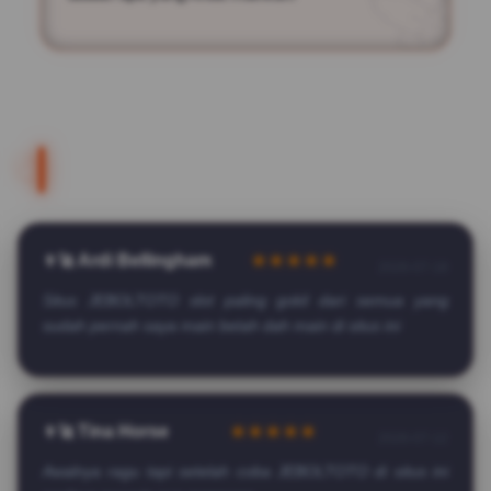
ULASAN TERBARU KOMUNITAS
JEBOLTOTO
Ardi Bellingham
★★★★★
2026-07-18
Situs JEBOLTOTO slot paling gokil dari semua yang
sudah pernah saya main betah dah main di situs ini
Tina Horse
★★★★★
2026-07-12
Awalnya ragu tapi setelah coba JEBOLTOTO di situs ini