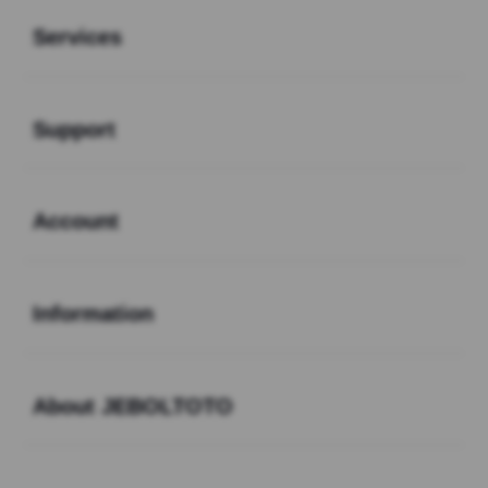
Buka
Services
Buka
Support
Buka
Account
Buka
Information
Buka
About JEBOLTOTO