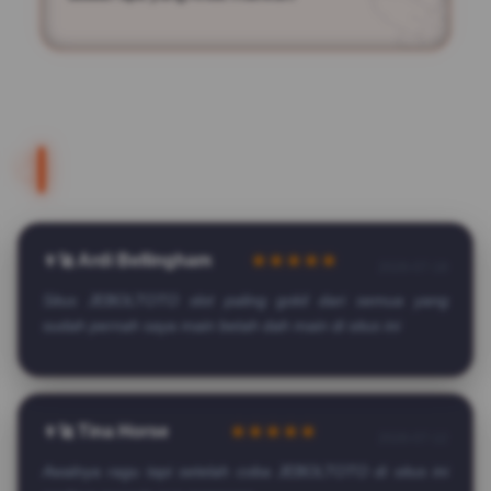
ULASAN TERBARU KOMUNITAS
JEBOLTOTO
Ardi Bellingham
★★★★★
2026-07-18
Situs JEBOLTOTO slot paling gokil dari semua yang
sudah pernah saya main betah dah main di situs ini
Tina Horse
★★★★★
2026-07-12
Awalnya ragu tapi setelah coba JEBOLTOTO di situs ini