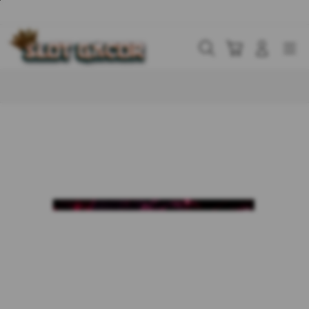
Skip
to
content
Cari
Troli
Login
Navigation
Buka Info Lebih Lanjut