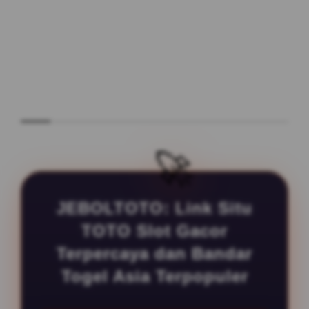
JEBOLTOTO: Link Situ
TOTO Slot Gacor
Terpercaya dan Bandar
Togel Asia Terpopuler