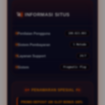
INFORMASI SITUS
Penilaian Pengguna
100.023.003
Sistem Pembayaran
5 Metode
Layanan Support
24/7
Sistem
Pragmatic Play
PENAWARAN SPESIAL
PROMO DEPOSIT 10K SLOT BONUS 100%