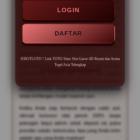
SLOT DEMO hadir sebagai solusi cerdas satu
atap untuk Anda! Kami menyediakan akses gratis
LOGIN
ke ribuan simulator mesin slot online terlengkap
untuk menguji pola, ritme, dan strategi Anda.
Tidak hanya sebagai tempat latihan, platform
DAFTAR
kami juga terintegrasi dengan gerbang taruhan
resmi yang menawarkan kemudahan transaksi
luar biasa.
JEBOTLOTO ! Link TOTO Situs Slot Gacor 4D Resmi dan Arena
Togel Asia Telengkap
Coba berbagai judul game populer dari provider
© COPYRIGHT 2026 HOKIEMAS88
internasional dengan fitur, grafik, dan tingkat
volatilitas yang persis sama dengan versi aslinya.
Sempurna untuk mengasah insting bertaruh Anda
tanpa kehilangan modal sepeser pun.
Ketika Anda siap bertaruh dengan saldo asli,
nikmati konversi nilai penuh 100% tanpa
potongan biaya admin untuk deposit via pulsa
provider seluler terkemuka. Apa yang Anda kirim
adalah apa yang Anda mainkan!