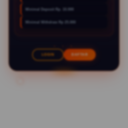
Minimal Deposit Rp. 10.000
Minimal Withdraw Rp 25.000
LOGIN
DAFTAR
Layer Popup Close
JEBOLTOTO: Link Situ
TOTO Slot Gacor Terpercaya
dan Bandar Togel Asia
Terpopuler