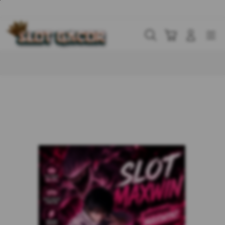
Skip
to
content
Cari
Troli
Login
Navigation
Buka Info Lebih Lanjut