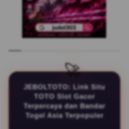
JEBOLTOTO: Link Situ
TOTO Slot Gacor
Terpercaya dan Bandar
Togel Asia Terpopuler