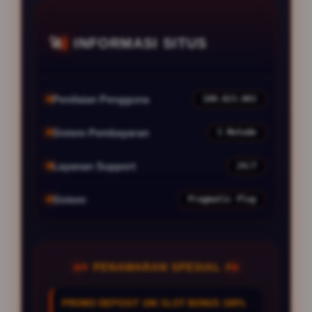
INFORMASI SITUS
Penilaian Pengguna
100.023.003
Sistem Pembayaran
5 Metode
Layanan Support
24/7
Sistem
Pragmatic Play
PENAWARAN SPESIAL
PROMO DEPOSIT 10K SLOT BONUS 100%