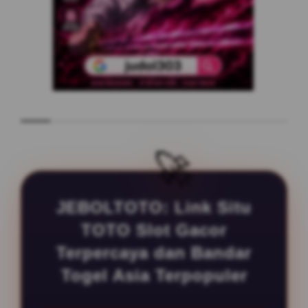
JEBOLTOTO: Link Situ
TOTO Slot Gacor
Terpercaya dan Bandar
Togel Asia Terpopuler