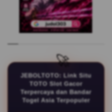
JEBOLTOTO: Link Situ
TOTO Slot Gacor
Terpercaya dan Bandar
Togel Asia Terpopuler