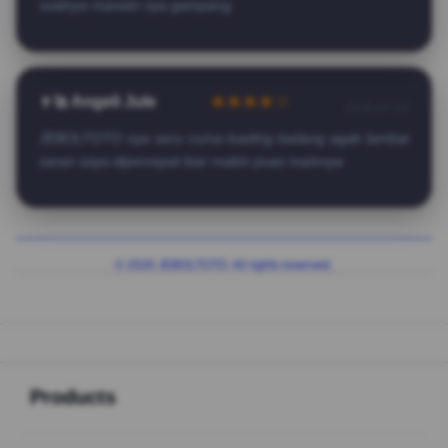
soalnya maxwin nya gampang
Angeli Jule
★★★★☆
2026-07-14
JEBOLTOTO nya seru cuma loading kadang agak lambat
saran saya dipercepat biar makin puas mainnya
© 2026 JEBOLTOTO. All rights reserved.
Buka
Footer Navigation
Products