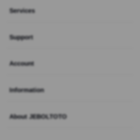
Buka
Services
Buka
Support
Buka
Account
Buka
Information
Buka
About JEBOLTOTO