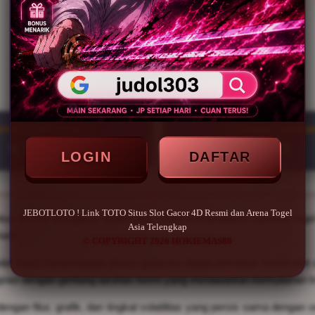
OTO Slot Gacor Terpercay
Terpopuler
ISTEM PEMBAYARAN
LAYANAN SUPPOR
5 Metode
24/7
LOGIN
DAFTAR
JEBOTLOTO ! Link TOTO Situs Slot Gacor 4D Resmi dan Arena Togel
 situs TOTO slot gacor terpercaya. Kami menyediakan pasaran toge
Asia Telengkap
ari!
© COPYRIGHT 2026 HOKIEMAS88
 Kami menyediakan akses gratis ke ribuan simulator mesin slot onl
ntegrasi dengan gerbang taruhan resmi yang menawarkan kemudahan tr
dengan fitur, grafik, dan tingkat volatilitas yang persis sama denga