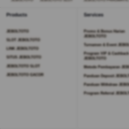
Footer Navigation
Products
Services
JEBOLTOTO
Promo & Bonus Harian
JEBOLTOTO
SLOT JEBOLTOTO
Turnamen & Event JEB
LINK JEBOLTOTO
Program VIP & Cashbac
SITUS JEBOLTOTO
JEBOLTOTO
JEBOLTOTO SLOT
Metode Pembayaran JE
JEBOLTOTO GACOR
Panduan Deposit JEBO
Panduan Withdraw JEB
Program Referral JEBO