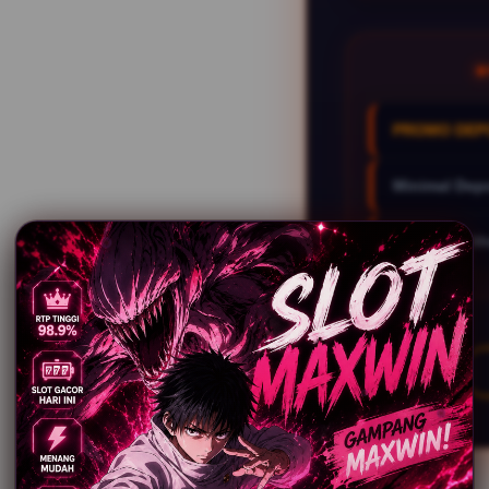
PROMO DEPO
Minimal Depo
Minimal Wit