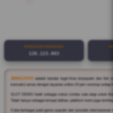
Layer Popup Close
JEBOLTOTO: Link Situ T
PENILAIAN PENGGUNA
S
120.123.003
JEBOLTOTO
adalah bandar togel Asia terpopuler dan link
transaksi aman dengan layanan online 24 jam nonstop setiap h
SLOT DEMO hadir sebagai solusi cerdas satu atap untuk Anda!
Tidak hanya sebagai tempat latihan, platform kami juga teri
Coba berbagai judul game populer dari provider internasional 