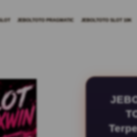
SLOT
JEBOLTOTO PRAGMATIC
JEBOLTOTO SLOT 10K
JEBO
T
Terp