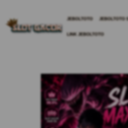
Skip
to
content
JEBOLTOTO
JEBOLTOTO 
LINK JEBOLTOTO
Buka Info Lebih Lanjut