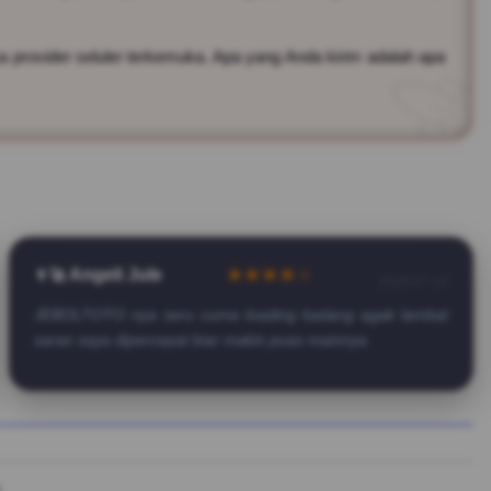
sa provider seluler terkemuka. Apa yang Anda kirim adalah apa
Angeli Jule
★★★★☆
2026-07-14
JEBOLTOTO nya seru cuma loading kadang agak lambat
saran saya dipercepat biar makin puas mainnya