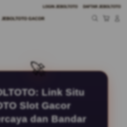
LOGIN JEBOLTOTO
DAFTAR JEBOLTOTO
Cari
Troli
Login/Sign-Up
JEBOLTOTO GACOR
Cari
LTOTO: Link Situ
OTO Slot Gacor
ercaya dan Bandar