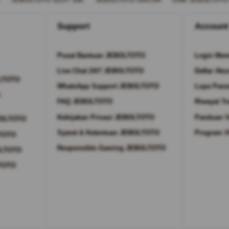
Support
Account
Pusat Bantuan JEBOLTOTO
Login Me
Live Chat 24/7 JEBOLTOTO
Daftar Ak
OLTOTO
WhatsApp Support JEBOLTOTO
Lupa Pas
k
FAQ JEBOLTOTO
Riwayat T
Kebijakan Privasi JEBOLTOTO
Panduan V
BOLTOTO
Syarat & Ketentuan JEBOLTOTO
Program 
LTOTO
Responsible Gaming JEBOLTOTO
OLTOTO
LTOTO