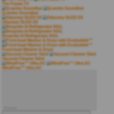
The Frame TV
Q-series Soundbar
Odyssey OLED G5
Bespoke AI Refrigerator 641L
Front-load Washer & Dryer
Vacuum Cleaner Stick
WindFree™ Ultra AC
Previous