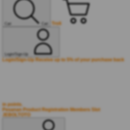
Troli
Cari
Cari
Login/Sign-Up
Login/Sign-Up
Receive up to 5% of your purchase back
in points.
Pesanan
Product Registration
Members
Slot
JEBOLTOTO