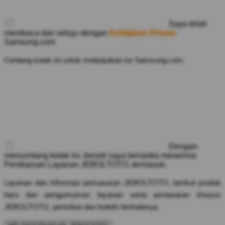
Saya telah
membaca dan setuju dengan
Kebijakan Privasi
Samsung.com
Centang kotak ini untuk melanjutkan ke Samsung.com.
Dengan
mencentang kotak ini, berarti saya bersedia menerima
Pembaruan Layanan JEBOLTOTO, termasuk:
Layanan dan informasi pemasaran JEBOLTOTO, berikut produk
baru dan pengumuman layanan serta penawaran khusus
JEBOLTOTO, peristiwa dan buletin berkalanya.