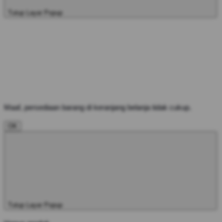
Tutup Layar Popup
Maaf, persediaan barang di keranjang belanja tidak cukup.
OK
Tutup Layar Popup