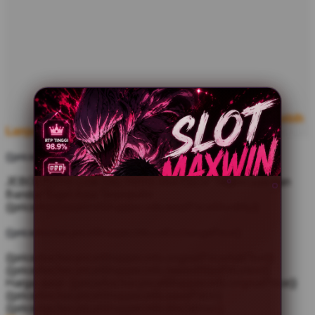
Buka Info Lebih
Lanjut
Tutup Info Lebih Lanjut
{{priceAnchor.priceWrapper.info.noLineOrignal}}
JEBOLTOTO: Link Situ TOTO Slot Gacor Terpercaya dan
Bandar Togel Asia Terpopuler
{{priceAnchor.priceWrapper.info.totalPriceMonthly}}
{{priceAnchor.priceWrapper.info.ceExchangePrice}}
{{priceAnchor.priceWrapper.info.orignalPriceAddText}}
{{priceAnchor.priceWrapper.info.lowestWasPricetext}}
Harga awal:
{{priceAnchor.priceWrapper.info.orignalPrice}}
{{priceAnchor.priceWrapper.info.savePrice}}
{{priceAnchor.priceWrapper.info.disclaimer}}