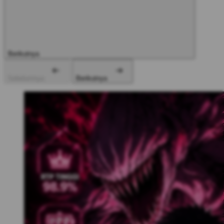
Berikutnya
Sebelumnya
Berikutnya