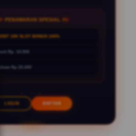
PENAWARAN SPESIAL
SIT 10K SLOT BONUS 100%
sit Rp. 10.000
hdraw Rp 25.000
LOGIN
DAFTAR