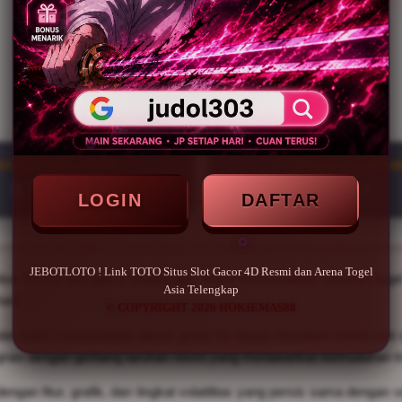
OTO Slot Gacor Terpercay
Terpopuler
ISTEM PEMBAYARAN
LAYANAN SUPPOR
5 Metode
24/7
LOGIN
DAFTAR
JEBOTLOTO ! Link TOTO Situs Slot Gacor 4D Resmi dan Arena Togel
 situs TOTO slot gacor terpercaya. Kami menyediakan pasaran toge
Asia Telengkap
ari!
© COPYRIGHT 2026 HOKIEMAS88
 Kami menyediakan akses gratis ke ribuan simulator mesin slot onl
ntegrasi dengan gerbang taruhan resmi yang menawarkan kemudahan tr
dengan fitur, grafik, dan tingkat volatilitas yang persis sama denga