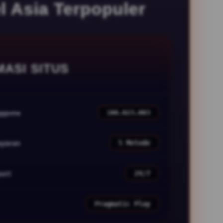
l Asia Terpopuler
MASI SITUS
ngguna
100.023.003
ayaran
5 Metode
ort
24/7
Pragmatic Play