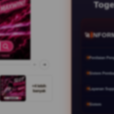
Toge
INFOR
Penilaian Pe
Sebelumnya
Berikutnya
Sistem Pemb
+4 lebih
Layanan Supp
banyak
Sistem