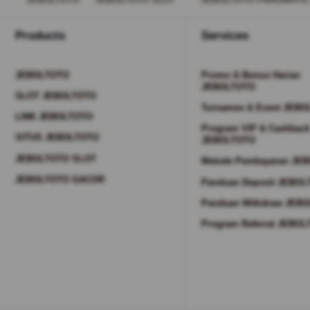
Footer Navigation
Products
Services
JEBOLTOTO
Promo & Bonus Harian
JEBOLTOTO
SLOT JEBOLTOTO
Turnamen & Event JEB
LINK JEBOLTOTO
Program VIP & Cashbac
SITUS JEBOLTOTO
JEBOLTOTO
JEBOLTOTO SLOT
Metode Pembayaran JE
JEBOLTOTO GACOR
Panduan Deposit JEBO
Panduan Withdraw JEB
Program Referral JEBO