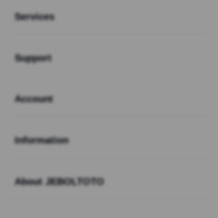
Buka
Services
Buka
Support
Buka
Account
Buka
Information
Buka
About JEBOLTOTO