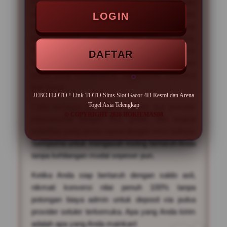
SLOT DEMO hadir sebagai solusi cerdas satu
atap untuk Anda! Kami menyediakan akses gratis
LOGIN
ke ribuan simulator mesin slot online terlengkap
untuk menguji pola, ritme, dan strategi Anda.
Tidak hanya sebagai tempat latihan, platform
DAFTAR
kami juga terintegrasi dengan gerbang taruhan
resmi yang menawarkan kemudahan transaksi
luar biasa.
JEBOTLOTO ! Link TOTO Situs Slot Gacor 4D Resmi dan Arena
Togel Asia Telengkap
Coba berbagai judul game populer dari provider
© COPYRIGHT 2026 HOKIEMAS88
internasional dengan fitur, grafik, dan tingkat
volatilitas yang persis sama dengan versi aslinya.
Sempurna untuk mengasah insting bertaruh Anda
tanpa kehilangan modal sepeser pun.
Ketika Anda siap bertaruh dengan saldo asli,
nikmati konversi nilai penuh 100% tanpa
potongan biaya admin untuk deposit via pulsa
provider seluler terkemuka. Apa yang Anda kirim
adalah apa yang Anda mainkan!