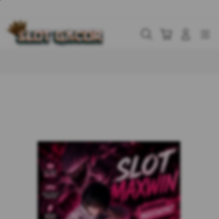
Skip
to
content
Cari
Troli
Login
Navigation
Buka Info Lebih Lanjut