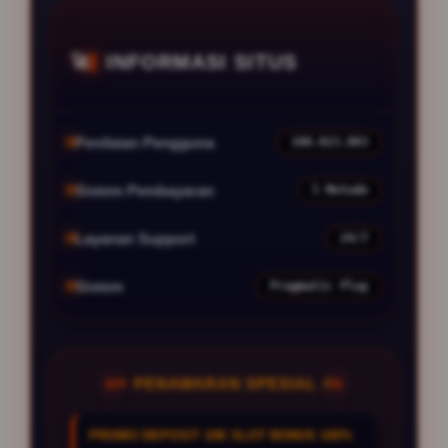
INFORMASI SITUS
Penilaian Pengguna
100.023.003
Sistem Pembayaran
5 Metode
Layanan Support
24/7
Sistem
Pragmatic Play
PENAWARAN SPESIAL
PROMO DEPOSIT 10K SLOT BONUS 100%