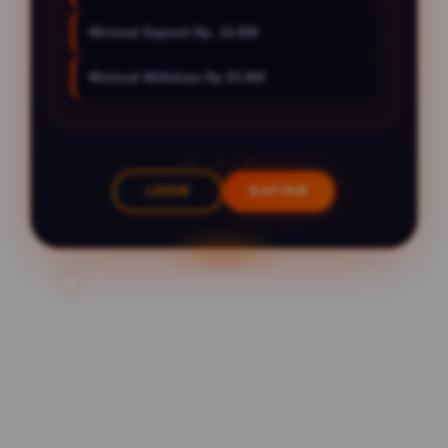
Minimal Deposit Rp. 10.000
Minimal Withdraw Rp 25.000
LOGIN
DAFTAR
Layer Popup Close
JEBOLTOTO: Link Situ
TOTO Slot Gacor Terpercaya
dan Bandar Togel Asia
Terpopuler