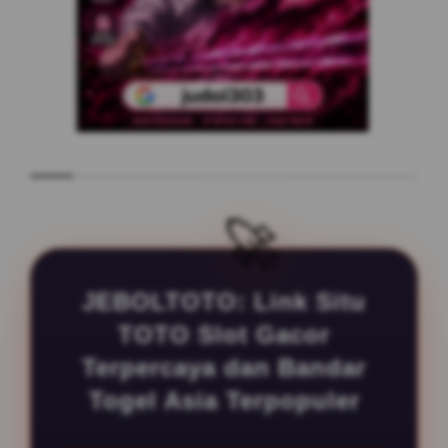
JEBOLTOTO: Link Situ
TOTO Slot Gacor
Terpercaya dan Bandar
Togel Asia Terpopuler