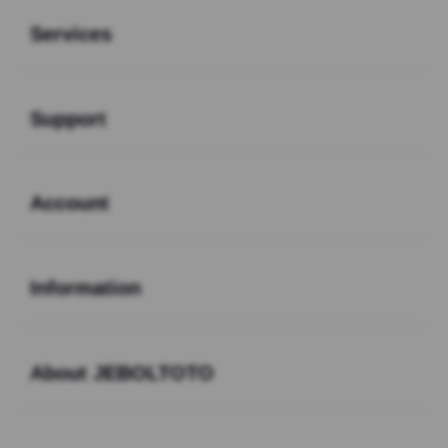
Buka
Services
Buka
Support
Buka
Account
Buka
Information
Buka
About JEBOLTOTO