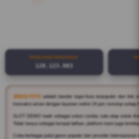
Layer Popup Close
JEBOLTOTO: Link Situ T
PENILAIAN PENGGUNA
S
120.123.003
JEBOLTOTO
adalah bandar togel Asia terpopuler dan link
transaksi aman dengan layanan online 24 jam nonstop setiap h
SLOT DEMO hadir sebagai solusi cerdas satu atap untuk Anda!
Tidak hanya sebagai tempat latihan, platform kami juga teri
Coba berbagai judul game populer dari provider internasional 