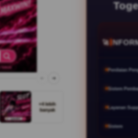
Toge
INFOR
Penilaian Pe
Sebelumnya
Berikutnya
Sistem Pemb
+4 lebih
Layanan Supp
banyak
Sistem