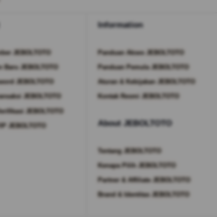
Information
mber JEBOLTOTO
Panduan Akses JEBOLTOTO
un Baru JEBOLTOTO
Panduan Pemula JEBOLTOTO
sword JEBOLTOTO
Aturan & Kebijakan JEBOLTOTO
ransaksi JEBOLTOTO
Kontak Resmi JEBOLTOTO
erifikasi JEBOLTOTO
About JEBOLTOTO
VIP JEBOLTOTO
Tentang JEBOLTOTO
Kenapa Pilih JEBOLTOTO
Partner & Affiliate JEBOLTOTO
Brand & Identitas JEBOLTOTO