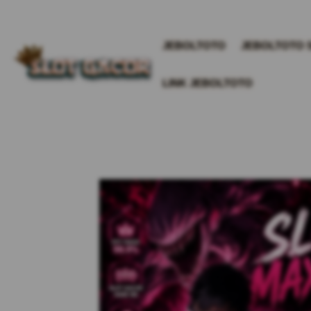
Skip
to
content
JEBOLTOTO
JEBOLTOTO 
LINK JEBOLTOTO
Buka Info Lebih Lanjut