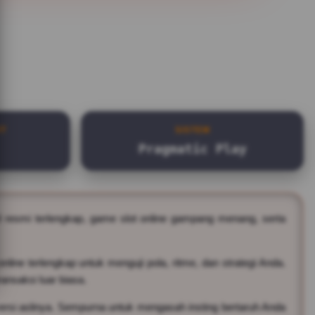
a dan Bandar Togel Asia
T
SISTEM
Pragmatic Play
l resmi terlengkap, game slot online gampang menang, serta
ine terlengkap untuk menguji pola, ritme, dan strategi Anda.
ansaksi luar biasa.
n versi aslinya. Sempurna untuk mengasah insting bertaruh Anda