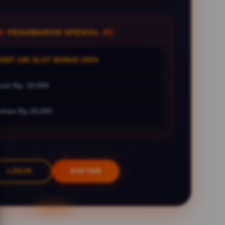
PENAWARAN SPESIAL
SIT 10K SLOT BONUS 100%
sit Rp. 10.000
hdraw Rp 25.000
LOGIN
DAFTAR