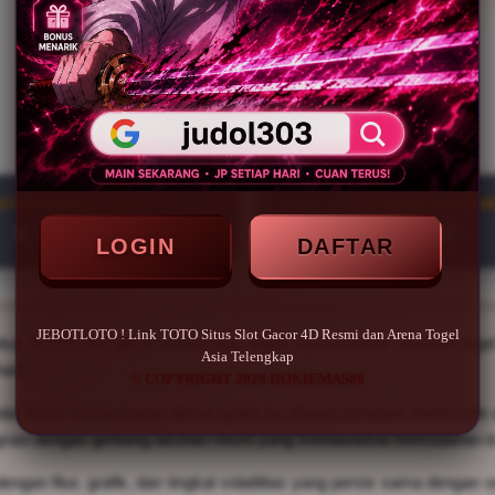
OTO Slot Gacor Terpercay
Terpopuler
ISTEM PEMBAYARAN
LAYANAN SUPPOR
5 Metode
24/7
LOGIN
DAFTAR
JEBOTLOTO ! Link TOTO Situs Slot Gacor 4D Resmi dan Arena Togel
 situs TOTO slot gacor terpercaya. Kami menyediakan pasaran toge
Asia Telengkap
ari!
© COPYRIGHT 2026 HOKIEMAS88
 Kami menyediakan akses gratis ke ribuan simulator mesin slot onl
ntegrasi dengan gerbang taruhan resmi yang menawarkan kemudahan tr
dengan fitur, grafik, dan tingkat volatilitas yang persis sama denga