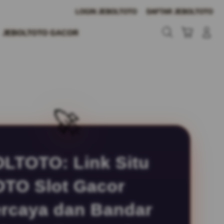
LOGIN JEBOLTOTO
DAFTAR JEBOLTOTO
Cari
Troli
Login/Sign-Up
JEBOLTOTO GACOR
Cari
LTOTO: Link Situ
OTO Slot Gacor
ercaya dan Bandar