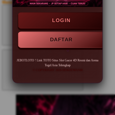
Masuk
Daftar
LOGIN
DAFTAR
JEBOTLOTO ! Link TOTO Situs Slot Gacor 4D Resmi dan Arena
Togel Asia Telengkap
© COPYRIGHT 2026 HOKIEMAS88