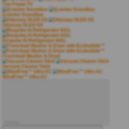
The Frame TV
Q-series Soundbar
Odyssey OLED G5
Bespoke AI Refrigerator 641L
Front-load Washer & Dryer
Vacuum Cleaner Stick
WindFree™ Ultra AC
Previous