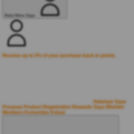
Buka Menu Saya
Receive up to 5% of your purchase back in points.
Halaman Saya
Pesanan
Product Registration
Rewards Saya
Wishlist
Members
Komunitas
Keluar