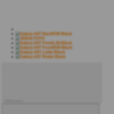
Sebelumnya