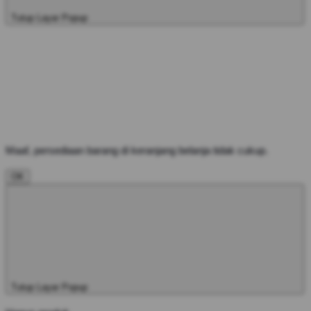
Tutup Layar Popup
Maaf, persediaan barang di keranjang belanja tidak cukup.
OK
Tutup Layar Popup