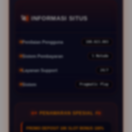
INFORMASI SITUS
Penilaian Pengguna
100.023.003
Sistem Pembayaran
5 Metode
Layanan Support
24/7
Sistem
Pragmatic Play
PENAWARAN SPESIAL
PROMO DEPOSIT 10K SLOT BONUS 100%