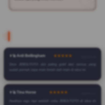
ULASAN TERBARU KOMUNITAS
JEBOLTOTO
Ardi Bellingham
★★★★★
2026-07-18
Situs JEBOLTOTO slot paling gokil dari semua yang
sudah pernah saya main betah dah main di situs ini
Tina Horse
★★★★★
2026-07-12
Awalnya ragu tapi setelah coba JEBOLTOTO di situs ini