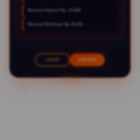
Minimal Deposit Rp. 10.000
Minimal Withdraw Rp 25.000
LOGIN
DAFTAR
Layer Popup Close
JEBOLTOTO: Link Situ
TOTO Slot Gacor Terpercaya
dan Bandar Togel Asia
Terpopuler