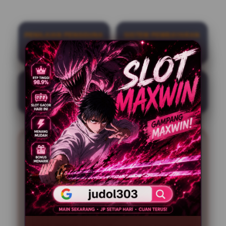
PENILAIAN PENGGUNA
SISTEM PEMBAYARAN
120.123.003
5 Metode
LAYANAN SUPPORT
SISTEM
24/7
Pragmatic Play
JEBOLTOTO
adalah bandar togel Asia terpopuler
dan link situs TOTO slot gacor terpercaya. Kami
menyediakan pasaran togel resmi terlengkap,
game slot online gampang menang, serta
transaksi aman dengan layanan online 24 jam
nonstop setiap hari!