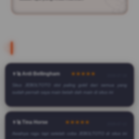
ULASAN TERBARU KOMUNITAS
JEBOLTOTO
Ardi Bellingham
★★★★★
2026-07-18
Situs JEBOLTOTO slot paling gokil dari semua yang
sudah pernah saya main betah dah main di situs ini
Tina Horse
★★★★★
2026-07-12
Awalnya ragu tapi setelah coba JEBOLTOTO di situs ini