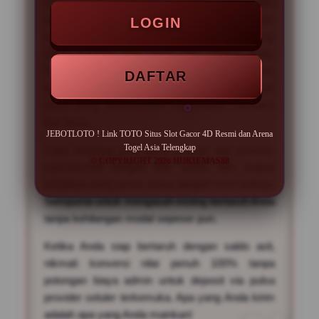
SLOT DEMO hadir sebagai solusi cerdas satu
atap untuk Anda! Kami menyediakan akses gratis
LOGIN
ke ribuan simulator mesin slot online terlengkap
untuk menguji pola, ritme, dan strategi Anda.
Tidak hanya sebagai tempat latihan, platform
DAFTAR
kami juga terintegrasi dengan gerbang taruhan
resmi yang menawarkan kemudahan transaksi
luar biasa.
JEBOTLOTO ! Link TOTO Situs Slot Gacor 4D Resmi dan Arena
Togel Asia Telengkap
Coba berbagai judul game populer dari provider
© COPYRIGHT 2026 HOKIEMAS88
internasional dengan fitur, grafik, dan tingkat
volatilitas yang persis sama dengan versi aslinya.
Sempurna untuk mengasah insting bertaruh Anda
tanpa kehilangan modal sepeser pun.
Ketika Anda siap bertaruh dengan saldo asli,
nikmati konversi nilai penuh 100% tanpa
potongan biaya admin untuk deposit via pulsa
provider seluler terkemuka. Apa yang Anda kirim
adalah apa yang Anda mainkan!