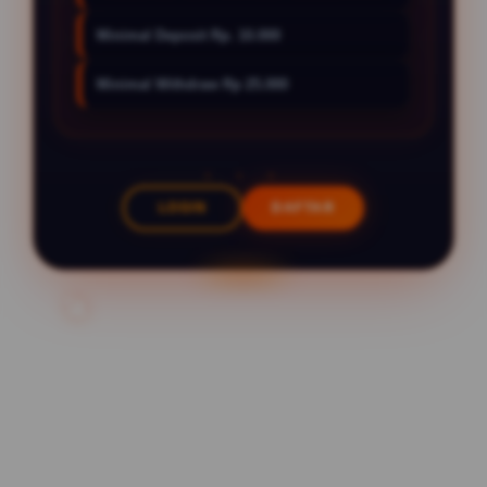
Minimal Deposit Rp. 10.000
Minimal Withdraw Rp 25.000
LOGIN
DAFTAR
Layer Popup Close
JEBOLTOTO: Link Situ
TOTO Slot Gacor Terpercaya
dan Bandar Togel Asia
Terpopuler