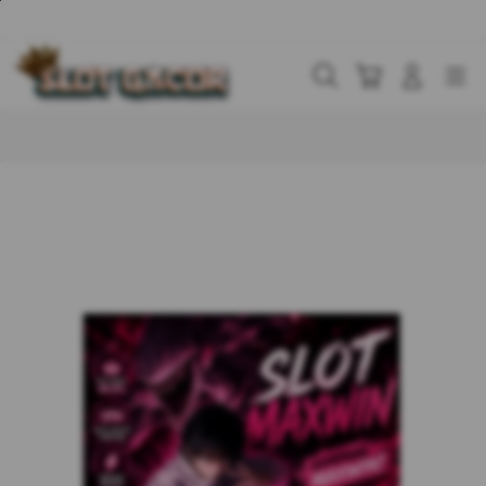
Skip
to
content
Cari
Troli
Login
Navigation
Buka Info Lebih Lanjut