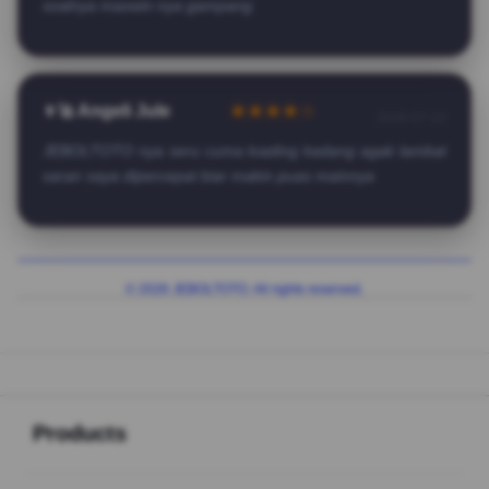
soalnya maxwin nya gampang
Angeli Jule
★★★★☆
2026-07-14
JEBOLTOTO nya seru cuma loading kadang agak lambat
saran saya dipercepat biar makin puas mainnya
© 2026 JEBOLTOTO. All rights reserved.
Buka
Footer Navigation
Products