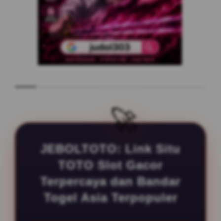
JEBOLTOTO: Link Situ
TOTO Slot Gacor
Terpercaya dan Bandar
Togel Asia Terpopuler