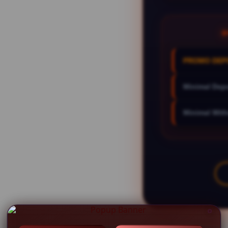
PROMO DEPO
Minimal Depo
Minimal Wit