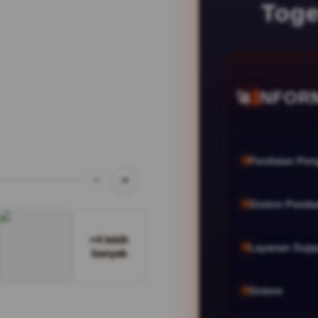
Toge
INFOR
Penilaian Pe
Sebelumnya
Berikutnya
Sistem Pemb
+4 lebih
Layanan Supp
banyak
Sistem