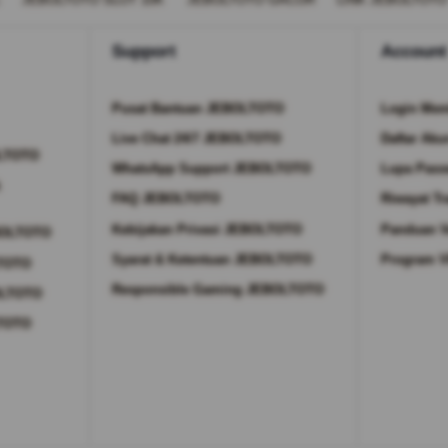
Support
Account
Pusat Bantuan JEBOLTOTO
Login Me
Live Chat 24/7 JEBOLTOTO
Daftar Ak
OLTOTO
WhatsApp Support JEBOLTOTO
Lupa Pas
k
FAQ JEBOLTOTO
Riwayat T
Kebijakan Privasi JEBOLTOTO
Panduan V
BOLTOTO
Syarat & Ketentuan JEBOLTOTO
Program 
LTOTO
Responsible Gaming JEBOLTOTO
OLTOTO
LTOTO