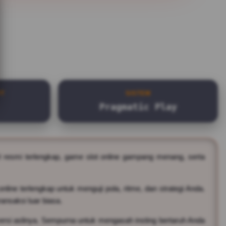
a dan Bandar Togel Asia
T
SISTEM
Pragmatic Play
l resmi terlengkap, game slot online gampang menang, serta
ine terlengkap untuk menguji pola, ritme, dan strategi Anda.
ansaksi luar biasa.
n versi aslinya. Sempurna untuk mengasah insting bertaruh Anda