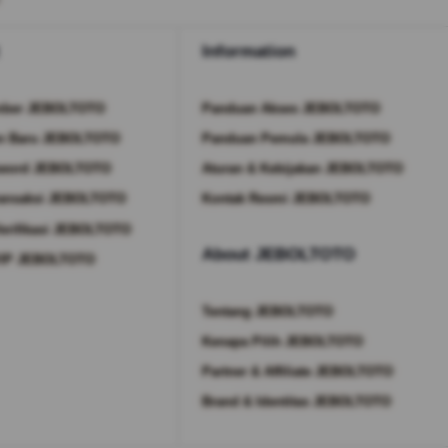
Information
mber JEBOLTOTO
Panduan Akses JEBOLTOTO
un Baru JEBOLTOTO
Panduan Pemula JEBOLTOTO
sword JEBOLTOTO
Aturan & Kebijakan JEBOLTOTO
ransaksi JEBOLTOTO
Kontak Resmi JEBOLTOTO
erifikasi JEBOLTOTO
About JEBOLTOTO
VIP JEBOLTOTO
Tentang JEBOLTOTO
Kenapa Pilih JEBOLTOTO
Partner & Affiliate JEBOLTOTO
Brand & Identitas JEBOLTOTO