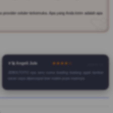
sa provider seluler terkemuka. Apa yang Anda kirim adalah apa
Angeli Jule
★★★★☆
2026-07-14
JEBOLTOTO nya seru cuma loading kadang agak lambat
saran saya dipercepat biar makin puas mainnya