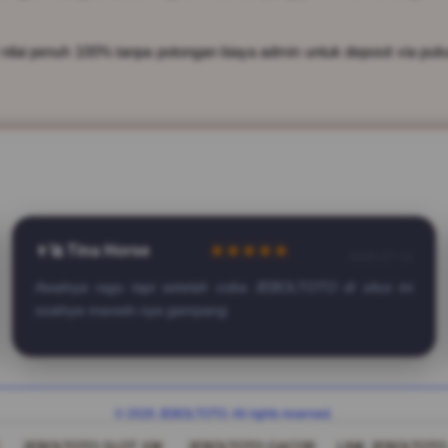
i nilai penuh 100% tanpa potongan biaya admin untuk deposit via pul
JEBOLTOTO
Tina Horse
★★★★★
2026-07-12
Awalnya ragu tapi setelah coba JEBOLTOTO di situs ini
soalnya maxwin nya gampang
© 2026 JEBOLTOTO. All rights reserved.
C
JEBOLTOTO SLOT 10K
JEBOLTOTO GACOR
LINK JEBOLTOTO