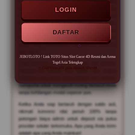
SLOT DEMO hadir sebagai solusi cerdas satu
atap untuk Anda! Kami menyediakan akses gratis
LOGIN
ke ribuan simulator mesin slot online terlengkap
untuk menguji pola, ritme, dan strategi Anda.
Tidak hanya sebagai tempat latihan, platform
DAFTAR
kami juga terintegrasi dengan gerbang taruhan
resmi yang menawarkan kemudahan transaksi
luar biasa.
JEBOTLOTO ! Link TOTO Situs Slot Gacor 4D Resmi dan Arena
Togel Asia Telengkap
Coba berbagai judul game populer dari provider
© COPYRIGHT 2026 HOKIEMAS88
internasional dengan fitur, grafik, dan tingkat
volatilitas yang persis sama dengan versi aslinya.
Sempurna untuk mengasah insting bertaruh Anda
tanpa kehilangan modal sepeser pun.
Ketika Anda siap bertaruh dengan saldo asli,
nikmati konversi nilai penuh 100% tanpa
potongan biaya admin untuk deposit via pulsa
provider seluler terkemuka. Apa yang Anda kirim
adalah apa yang Anda mainkan!