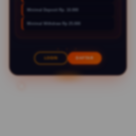
Minimal Deposit Rp. 10.000
Minimal Withdraw Rp 25.000
LOGIN
DAFTAR
Layer Popup Close
JEBOLTOTO: Link Situ
TOTO Slot Gacor Terpercaya
dan Bandar Togel Asia
Terpopuler