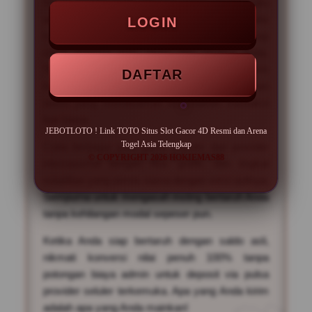
SLOT DEMO hadir sebagai solusi cerdas satu
atap untuk Anda! Kami menyediakan akses gratis
LOGIN
ke ribuan simulator mesin slot online terlengkap
untuk menguji pola, ritme, dan strategi Anda.
Tidak hanya sebagai tempat latihan, platform
DAFTAR
kami juga terintegrasi dengan gerbang taruhan
resmi yang menawarkan kemudahan transaksi
luar biasa.
JEBOTLOTO ! Link TOTO Situs Slot Gacor 4D Resmi dan Arena
Togel Asia Telengkap
Coba berbagai judul game populer dari provider
© COPYRIGHT 2026 HOKIEMAS88
internasional dengan fitur, grafik, dan tingkat
volatilitas yang persis sama dengan versi aslinya.
Sempurna untuk mengasah insting bertaruh Anda
tanpa kehilangan modal sepeser pun.
Ketika Anda siap bertaruh dengan saldo asli,
nikmati konversi nilai penuh 100% tanpa
potongan biaya admin untuk deposit via pulsa
provider seluler terkemuka. Apa yang Anda kirim
adalah apa yang Anda mainkan!