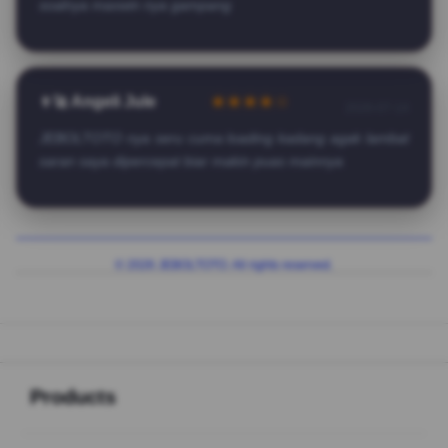
soalnya maxwin nya gampang
Angeli Jule
★★★★☆
2026-07-14
JEBOLTOTO nya seru cuma loading kadang agak lambat
saran saya dipercepat biar makin puas mainnya
© 2026 JEBOLTOTO. All rights reserved.
Buka
Footer Navigation
Products