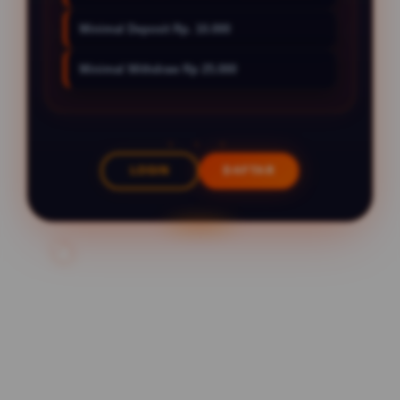
Minimal Deposit Rp. 10.000
Minimal Withdraw Rp 25.000
LOGIN
DAFTAR
Layer Popup Close
JEBOLTOTO: Link Situ
TOTO Slot Gacor Terpercaya
dan Bandar Togel Asia
Terpopuler