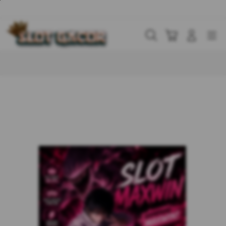
Skip
to
content
Cari
Troli
Login
Navigation
Buka Info Lebih Lanjut