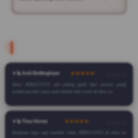
ULASAN TERBARU KOMUNITAS
JEBOLTOTO
Ardi Bellingham
★★★★★
2026-07-18
Situs JEBOLTOTO slot paling gokil dari semua yang
sudah pernah saya main betah dah main di situs ini
Tina Horse
★★★★★
2026-07-12
Awalnya ragu tapi setelah coba JEBOLTOTO di situs ini