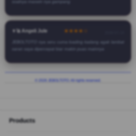
soalnya maxwin nya gampang
Angeli Jule
★★★★☆
2026-07-14
JEBOLTOTO nya seru cuma loading kadang agak lambat
saran saya dipercepat biar makin puas mainnya
© 2026 JEBOLTOTO. All rights reserved.
Buka
Footer Navigation
Products