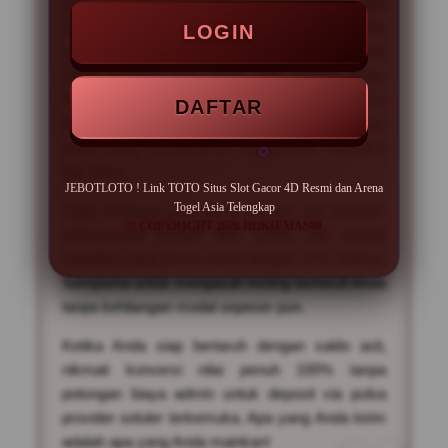
SLOT DEMO hadir sebagai solusi cerdas satu
atap untuk Anda! Kami menyediakan akses gratis
LOGIN
ke ribuan simulator mesin slot online terlengkap
untuk menguji pola, ritme, dan strategi Anda.
Tidak hanya sebagai tempat latihan, platform
DAFTAR
kami juga terintegrasi dengan gerbang taruhan
resmi yang menawarkan kemudahan transaksi
luar biasa.
JEBOTLOTO ! Link TOTO Situs Slot Gacor 4D Resmi dan Arena
Togel Asia Telengkap
Coba berbagai judul game populer dari provider
© COPYRIGHT 2026 HOKIEMAS88
internasional dengan fitur, grafik, dan tingkat
volatilitas yang persis sama dengan versi aslinya.
Sempurna untuk mengasah insting bertaruh Anda
tanpa kehilangan modal sepeser pun.
Ketika Anda siap bertaruh dengan saldo asli,
nikmati konversi nilai penuh 100% tanpa
potongan biaya admin untuk deposit via pulsa
provider seluler terkemuka. Apa yang Anda kirim
adalah apa yang Anda mainkan!