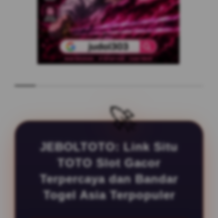
JEBOLTOTO: Link Situ
TOTO Slot Gacor
Terpercaya dan Bandar
Togel Asia Terpopuler