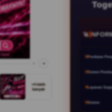
Toge
INFOR
Penilaian Pe
Sebelumnya
Berikutnya
Sistem Pemb
+4 lebih
Layanan Supp
banyak
Sistem