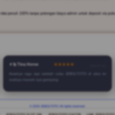
i nilai penuh 100% tanpa potongan biaya admin untuk deposit via pul
JEBOLTOTO
Tina Horse
★★★★★
2026-07-12
Awalnya ragu tapi setelah coba JEBOLTOTO di situs ini
soalnya maxwin nya gampang
© 2026 JEBOLTOTO. All rights reserved.
C
JEBOLTOTO SLOT 10K
JEBOLTOTO GACOR
LINK JEBOLTOTO