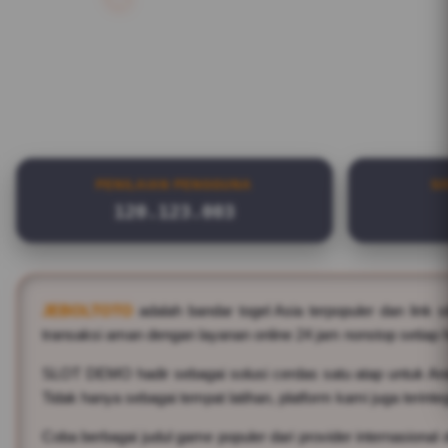
Layer Popup Close
JEBOLTOTO: Link Situ T
PENILAIAN PENGGUNA
S
120.123.003
JEBOLTOTO
adalah bandar togel Asia terpopuler dan link
transaksi aman dengan layanan online 24 jam nonstop setiap h
SLOT DEMO hadir sebagai solusi cerdas satu atap untuk Anda!
Tidak hanya sebagai tempat latihan, platform kami juga teri
Coba berbagai judul game populer dari provider internasional 