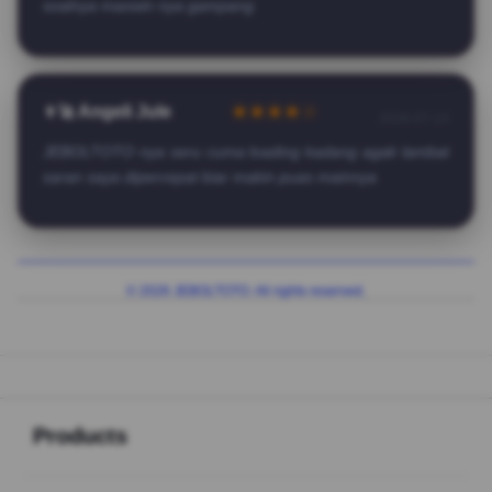
soalnya maxwin nya gampang
Angeli Jule
★★★★☆
2026-07-14
JEBOLTOTO nya seru cuma loading kadang agak lambat
saran saya dipercepat biar makin puas mainnya
© 2026 JEBOLTOTO. All rights reserved.
Buka
Footer Navigation
Products