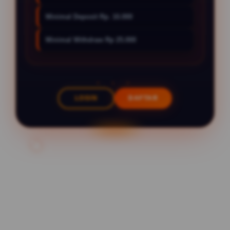
Minimal Deposit Rp. 10.000
Minimal Withdraw Rp 25.000
LOGIN
DAFTAR
Layer Popup Close
JEBOLTOTO: Link Situ
TOTO Slot Gacor Terpercaya
dan Bandar Togel Asia
Terpopuler