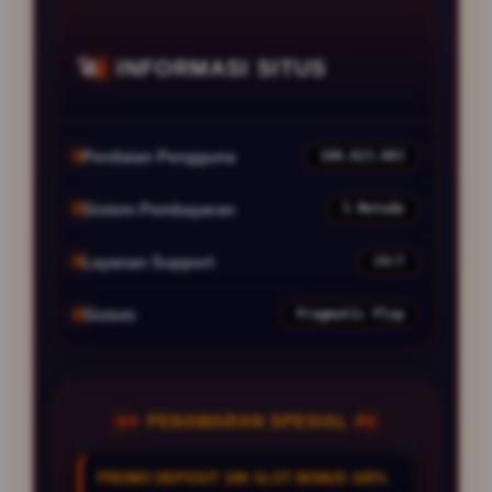
INFORMASI SITUS
Penilaian Pengguna
100.023.003
Sistem Pembayaran
5 Metode
Layanan Support
24/7
Sistem
Pragmatic Play
PENAWARAN SPESIAL
PROMO DEPOSIT 10K SLOT BONUS 100%