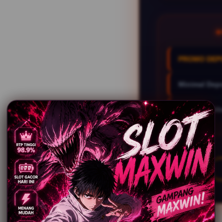
PROMO DEPO
Minimal Depo
Minimal Wit