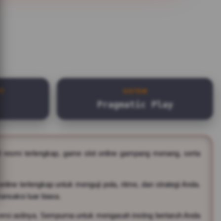
a dan Bandar Togel Asia
T
SISTEM
Pragmatic Play
l resmi terlengkap, game slot online gampang menang, serta
ine terlengkap untuk menguji pola, ritme, dan strategi Anda.
ansaksi luar biasa.
n versi aslinya. Sempurna untuk mengasah insting bertaruh Anda