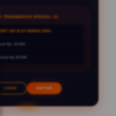
PENAWARAN SPESIAL
SIT 10K SLOT BONUS 100%
sit Rp. 10.000
hdraw Rp 25.000
LOGIN
DAFTAR