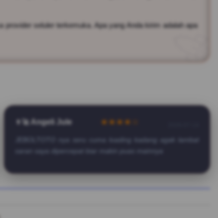
sa provider seluler terkemuka. Apa yang Anda kirim adalah apa
Angeli Jule
★★★★☆
2026-07-14
JEBOLTOTO nya seru cuma loading kadang agak lambat
saran saya dipercepat biar makin puas mainnya