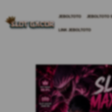
Skip
to
content
JEBOLTOTO
JEBOLTOTO 
LINK JEBOLTOTO
Buka Info Lebih Lanjut