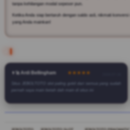
tanpa kehilangan modal sepeser pun.
Ketika Anda siap bertaruh dengan saldo asli, nikmati konvers
yang Anda mainkan!
ULASAN TERBARU KOMUNITAS 
Ardi Bellingham
★★★★★
2026-07-18
Situs JEBOLTOTO slot paling gokil dari semua yang sudah
pernah saya main betah dah main di situs ini
JEBOLTOTO
JEBOLTOTO SLOT
JEBOLTOTO PRAGMATI