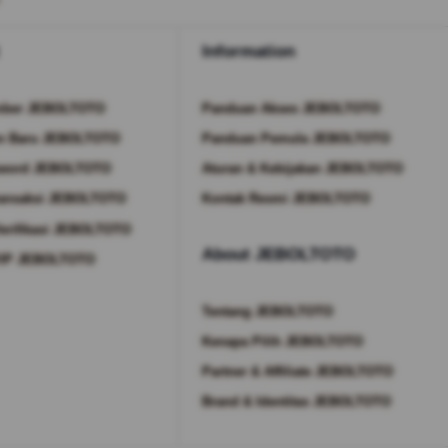
Information
mber JEBOLTOTO
Panduan Akses JEBOLTOTO
un Baru JEBOLTOTO
Panduan Pemula JEBOLTOTO
sword JEBOLTOTO
Aturan & Kebijakan JEBOLTOTO
ransaksi JEBOLTOTO
Kontak Resmi JEBOLTOTO
erifikasi JEBOLTOTO
About JEBOLTOTO
VIP JEBOLTOTO
Tentang JEBOLTOTO
Kenapa Pilih JEBOLTOTO
Partner & Affiliate JEBOLTOTO
Brand & Identitas JEBOLTOTO