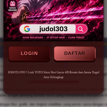
OTO Slot Gacor Terpercay
Terpopuler
ISTEM PEMBAYARAN
LAYANAN SUPPOR
5 Metode
24/7
LOGIN
DAFTAR
JEBOTLOTO ! Link TOTO Situs Slot Gacor 4D Resmi dan Arena Togel
 situs TOTO slot gacor terpercaya. Kami menyediakan pasaran toge
Asia Telengkap
ari!
© COPYRIGHT 2026 HOKIEMAS88
 Kami menyediakan akses gratis ke ribuan simulator mesin slot onl
ntegrasi dengan gerbang taruhan resmi yang menawarkan kemudahan tr
dengan fitur, grafik, dan tingkat volatilitas yang persis sama denga