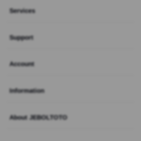
Buka
Services
Buka
Support
Buka
Account
Buka
Information
Buka
About JEBOLTOTO