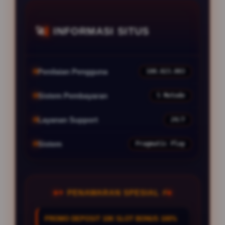
INFORMASI SITUS
Penilaian Pengguna
100.023.003
Sistem Pembayaran
5 Metode
Layanan Support
24/7
Sistem
Pragmatic Play
PENAWARAN SPESIAL
PROMO DEPOSIT 10K SLOT BONUS 100%