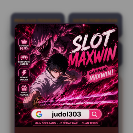
PENILAIAN PENGGUNA
SISTEM PEMBAYARAN
120.123.003
5 Metode
LAYANAN SUPPORT
SISTEM
24/7
Pragmatic Play
JEBOLTOTO
adalah bandar togel Asia terpopuler
dan link situs TOTO slot gacor terpercaya. Kami
menyediakan pasaran togel resmi terlengkap,
game slot online gampang menang, serta
transaksi aman dengan layanan online 24 jam
nonstop setiap hari!