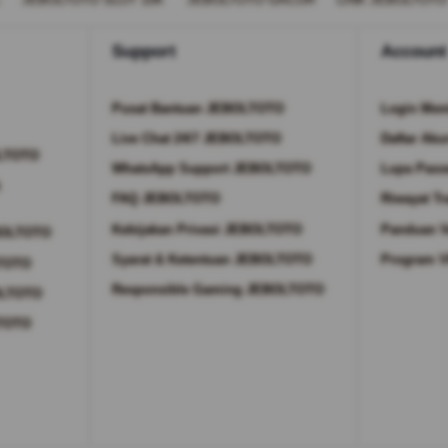
Support
Account
Pusat Bantuan JEBOLTOTO
Login Me
Live Chat 24/7 JEBOLTOTO
Daftar Ak
OLTOTO
WhatsApp Support JEBOLTOTO
Lupa Pas
k
FAQ JEBOLTOTO
Riwayat T
Kebijakan Privasi JEBOLTOTO
Panduan V
BOLTOTO
Syarat & Ketentuan JEBOLTOTO
Program 
LTOTO
Responsible Gaming JEBOLTOTO
OLTOTO
LTOTO