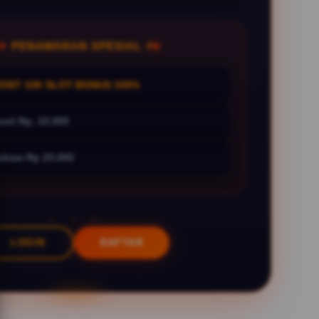
PENAWARAN SPESIAL
SIT 10K SLOT BONUS 100%
sit Rp. 10.000
hdraw Rp 25.000
LOGIN
DAFTAR