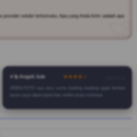
sa provider seluler terkemuka. Apa yang Anda kirim adalah apa
Angeli Jule
★★★★☆
2026-07-14
JEBOLTOTO nya seru cuma loading kadang agak lambat
saran saya dipercepat biar makin puas mainnya