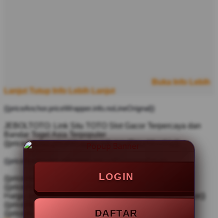
Buka Info Lebih
Lanjut
Tutup Info Lebih Lanjut
{{priceAnchor.priceWrapper.info.noLineOrignal}}
JEBOLTOTO: Link Situ TOTO Slot Gacor Terpercaya dan
Bandar Togel Asia Terpopuler
{{priceAnchor.priceWrapper.info.totalPriceMonthly}}
{{priceAnchor.priceWrapper.info.ceExchangePrice}}
LOGIN
{{priceAnchor.priceWrapper.info.orignalPriceAddText}}
{{priceAnchor.priceWrapper.info.lowestWasPricetext}}
Harga awal:
{{priceAnchor.priceWrapper.info.orignalPrice}}
{{priceAnchor.priceWrapper.info.savePrice}}
DAFTAR
{{priceAnchor.priceWrapper.info.disclaimer}}