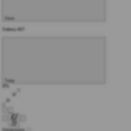
Close
Galaxy A07
Tutup
0%
Dimension