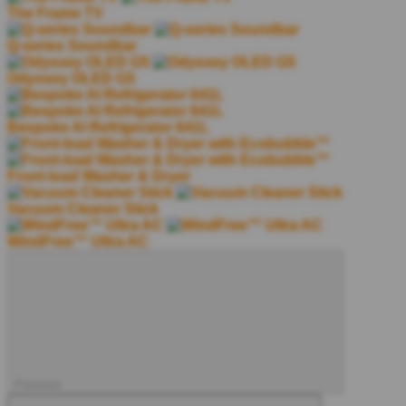
The Frame TV
Q-series Soundbar
Odyssey OLED G5
Bespoke AI Refrigerator 641L
Front-load Washer & Dryer
Vacuum Cleaner Stick
WindFree™ Ultra AC
Previous