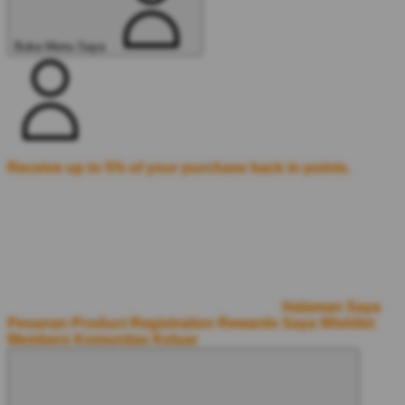
Buka Menu Saya
Receive up to 5% of your purchase back in points.
Halaman Saya
Pesanan
Product Registration
Rewards Saya
Wishlist
Members
Komunitas
Keluar