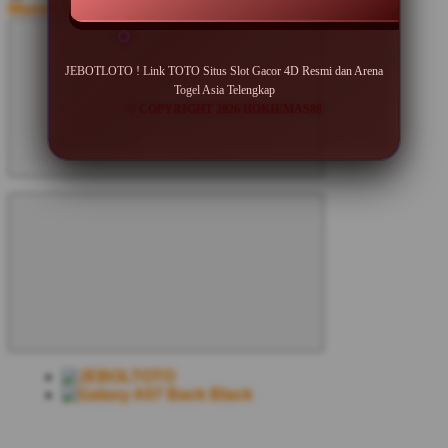
Masuk
Daftar
JEBOTLOTO ! Link TOTO Situs Slot Gacor 4D Resmi dan Arena
Togel Asia Telengkap
© COPYRIGHT 2026 HOKIEMAS88