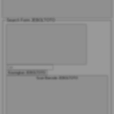
Search Form JEBOLTOTO
Kosongkan JEBOLTOTO
Scan Barcode JEBOLTOTO