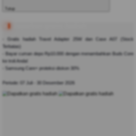
Tutup
Dapatkan gratis hadiah
- Gratis hadiah Travel Adapter 25W dan Case A07 (Stock
Terbatas)
- Bayar cuman depo Rp10.000 dengan menambahkan Buds Core
ke troli Anda!
- Samsung Care+ proteksi diskon 30%
Periode: 07 Juli - 30 Desember 2026