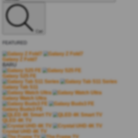
Cari
FEATURED
Galaxy Z Fold7
BARU
Galaxy S25 FE
Galaxy Tab S11
Galaxy Watch Ultra
Galaxy Buds3 FE
QLED 4K TV
Crystal UHD 4K TV