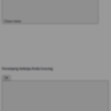
Close menu
Keranjang belanja Anda kosong
OK