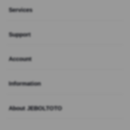
Buka
Services
Buka
Support
Buka
Account
Buka
Information
Buka
About JEBOLTOTO