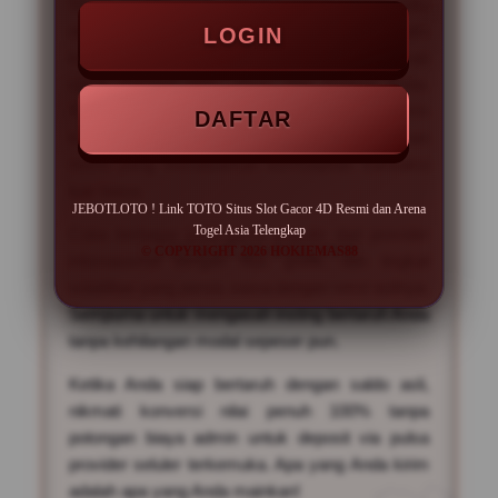
SLOT DEMO hadir sebagai solusi cerdas satu
atap untuk Anda! Kami menyediakan akses gratis
LOGIN
ke ribuan simulator mesin slot online terlengkap
untuk menguji pola, ritme, dan strategi Anda.
Tidak hanya sebagai tempat latihan, platform
DAFTAR
kami juga terintegrasi dengan gerbang taruhan
resmi yang menawarkan kemudahan transaksi
luar biasa.
JEBOTLOTO ! Link TOTO Situs Slot Gacor 4D Resmi dan Arena
Togel Asia Telengkap
Coba berbagai judul game populer dari provider
© COPYRIGHT 2026 HOKIEMAS88
internasional dengan fitur, grafik, dan tingkat
volatilitas yang persis sama dengan versi aslinya.
Sempurna untuk mengasah insting bertaruh Anda
tanpa kehilangan modal sepeser pun.
Ketika Anda siap bertaruh dengan saldo asli,
nikmati konversi nilai penuh 100% tanpa
potongan biaya admin untuk deposit via pulsa
provider seluler terkemuka. Apa yang Anda kirim
adalah apa yang Anda mainkan!