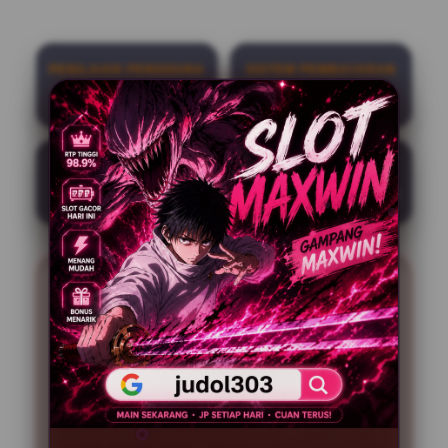
PENILAIAN PENGGUNA
SISTEM PEMBAYARAN
120.123.003
5 Metode
LAYANAN SUPPORT
SISTEM
24/7
Pragmatic Play
JEBOLTOTO
adalah bandar togel Asia terpopuler
dan link situs TOTO slot gacor terpercaya. Kami
menyediakan pasaran togel resmi terlengkap,
game slot online gampang menang, serta
transaksi aman dengan layanan online 24 jam
nonstop setiap hari!