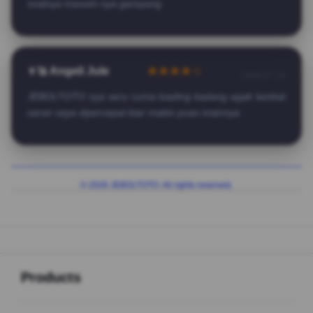
soalnya maxwin nya gampang
Angeli Jule
★★★★☆
2026-07-14
JEBOLTOTO nya seru cuma loading kadang agak lambat
saran saya dipercepat biar makin puas mainnya
© 2026 JEBOLTOTO. All rights reserved.
Buka
Footer Navigation
Products