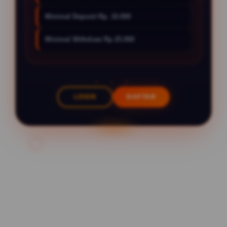
Minimal Deposit Rp. 10.000
Minimal Withdraw Rp 25.000
LOGIN
DAFTAR
Layer Popup Close
JEBOLTOTO: Link Situ
TOTO Slot Gacor Terpercaya
dan Bandar Togel Asia
Terpopuler