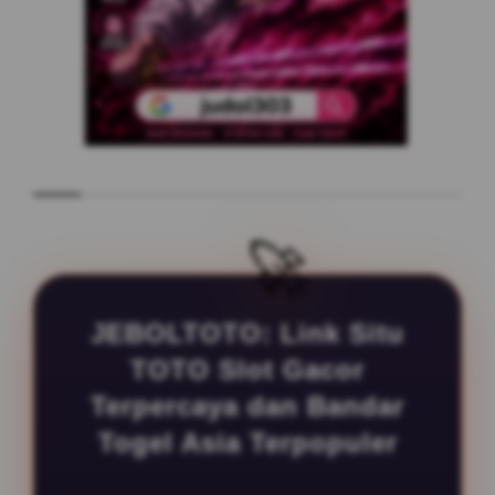
JEBOLTOTO: Link Situ
TOTO Slot Gacor
Terpercaya dan Bandar
Togel Asia Terpopuler