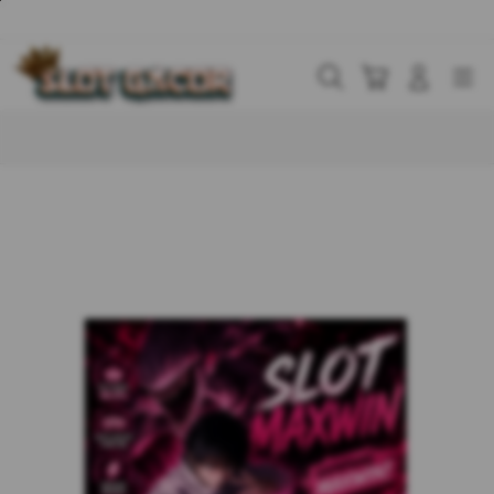
Skip
to
content
Cari
Troli
Login
Navigation
Buka Info Lebih Lanjut