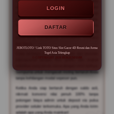
SLOT DEMO hadir sebagai solusi cerdas satu
atap untuk Anda! Kami menyediakan akses gratis
LOGIN
ke ribuan simulator mesin slot online terlengkap
untuk menguji pola, ritme, dan strategi Anda.
Tidak hanya sebagai tempat latihan, platform
DAFTAR
kami juga terintegrasi dengan gerbang taruhan
resmi yang menawarkan kemudahan transaksi
luar biasa.
JEBOTLOTO ! Link TOTO Situs Slot Gacor 4D Resmi dan Arena
Togel Asia Telengkap
Coba berbagai judul game populer dari provider
© COPYRIGHT 2026 HOKIEMAS88
internasional dengan fitur, grafik, dan tingkat
volatilitas yang persis sama dengan versi aslinya.
Sempurna untuk mengasah insting bertaruh Anda
tanpa kehilangan modal sepeser pun.
Ketika Anda siap bertaruh dengan saldo asli,
nikmati konversi nilai penuh 100% tanpa
potongan biaya admin untuk deposit via pulsa
provider seluler terkemuka. Apa yang Anda kirim
adalah apa yang Anda mainkan!