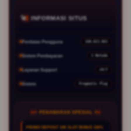
INFORMASI SITUS
Penilaian Pengguna
100.023.003
Sistem Pembayaran
5 Metode
Layanan Support
24/7
Sistem
Pragmatic Play
PENAWARAN SPESIAL
PROMO DEPOSIT 10K SLOT BONUS 100%