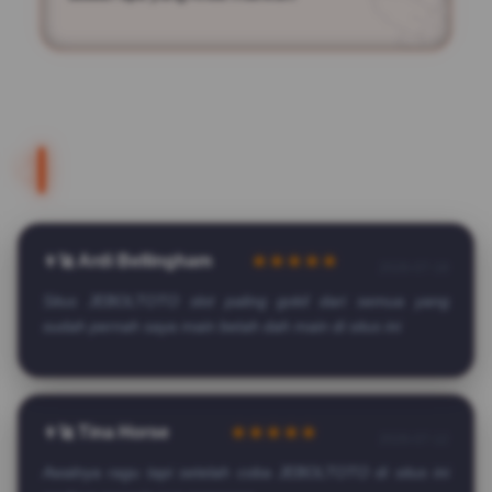
ULASAN TERBARU KOMUNITAS
JEBOLTOTO
Ardi Bellingham
★★★★★
2026-07-18
Situs JEBOLTOTO slot paling gokil dari semua yang
sudah pernah saya main betah dah main di situs ini
Tina Horse
★★★★★
2026-07-12
Awalnya ragu tapi setelah coba JEBOLTOTO di situs ini