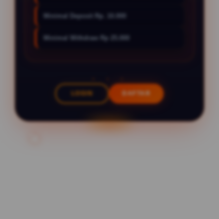
Minimal Deposit Rp. 10.000
Minimal Withdraw Rp 25.000
LOGIN
DAFTAR
Layer Popup Close
JEBOLTOTO: Link Situ
TOTO Slot Gacor Terpercaya
dan Bandar Togel Asia
Terpopuler